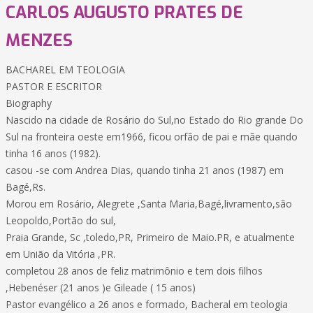
CARLOS AUGUSTO PRATES DE
MENZES
BACHAREL EM TEOLOGIA
PASTOR E ESCRITOR
Biography
Nascido na cidade de Rosário do Sul,no Estado do Rio grande Do
Sul na fronteira oeste em1966, ficou orfão de pai e mãe quando
tinha 16 anos (1982).
casou -se com Andrea Dias, quando tinha 21 anos (1987) em
Bagé,Rs.
Morou em Rosário, Alegrete ,Santa Maria,Bagé,livramento,são
Leopoldo,Portão do sul,
Praia Grande, Sc ,toledo,PR, Primeiro de Maio.PR, e atualmente
em União da Vitória ,PR.
completou 28 anos de feliz matrimônio e tem dois filhos
,Hebenéser (21 anos )e Gileade ( 15 anos)
Pastor evangélico a 26 anos e formado, Bacheral em teologia