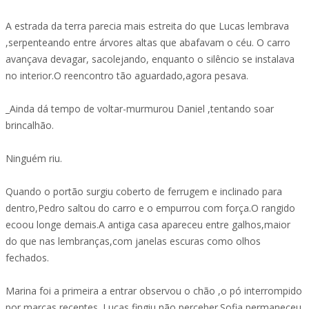
A estrada da terra parecia mais estreita do que Lucas lembrava
,serpenteando entre árvores altas que abafavam o céu. O carro
avançava devagar, sacolejando, enquanto o silêncio se instalava
no interior.O reencontro tão aguardado,agora pesava.
_Ainda dá tempo de voltar-murmurou Daniel ,tentando soar
brincalhão.
Ninguém riu.
Quando o portão surgiu coberto de ferrugem e inclinado para
dentro,Pedro saltou do carro e o empurrou com força.O rangido
ecoou longe demais.A antiga casa apareceu entre galhos,maior
do que nas lembranças,com janelas escuras como olhos
fechados.
Marina foi a primeira a entrar observou o chão ,o pó interrompido
por marcas recentes. Lucas fingiu não perceber.Sofia permaneceu