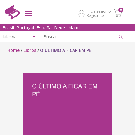
0
Inicia sesión o
Regístrate
Brasil
Portugal
España
Deutschland
Home
/
Libros
/
O ÚLTIMO A FICAR EM PÉ