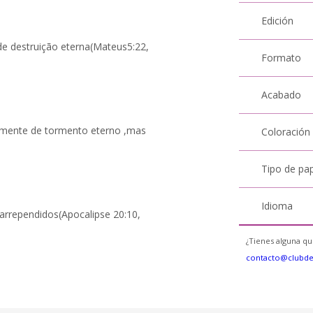
Edición
de destruição eterna(Mateus5:22,
Formato
Acabado
amente de tormento eterno ,mas
Coloración
Tipo de pa
Idioma
 arrependidos(Apocalipse 20:10,
¿Tienes alguna qu
contacto@clubd