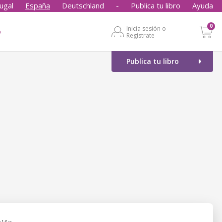
ugal
España
Deutschland
-
Publica tu libro
Ayuda
0
Inicia sesión o
o
Regístrate
Publica tu libro