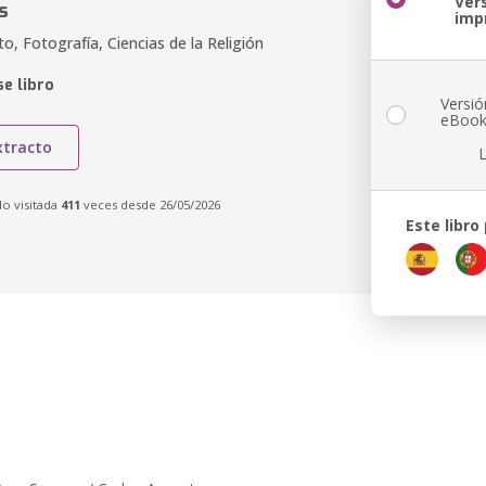
Ver
s
imp
, Fotografía, Ciencias de la Religión
e libro
Versió
eBoo
xtracto
do visitada
411
veces desde 26/05/2026
Este libro