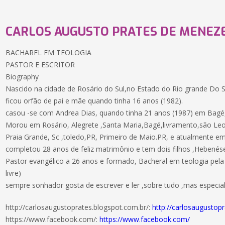
CARLOS AUGUSTO PRATES DE MENEZ
BACHAREL EM TEOLOGIA
PASTOR E ESCRITOR
Biography
Nascido na cidade de Rosário do Sul,no Estado do Rio grande Do S
ficou orfão de pai e mãe quando tinha 16 anos (1982).
casou -se com Andrea Dias, quando tinha 21 anos (1987) em Bagé
Morou em Rosário, Alegrete ,Santa Maria,Bagé,livramento,são Leo
Praia Grande, Sc ,toledo,PR, Primeiro de Maio.PR, e atualmente em 
completou 28 anos de feliz matrimônio e tem dois filhos ,Hebenése
Pastor evangélico a 26 anos e formado, Bacheral em teologia pela 
livre)
sempre sonhador gosta de escrever e ler ,sobre tudo ,mas especi
http://carlosaugustoprates.blogspot.com.br/:
http://carlosaugustop
https://www.facebook.com/:
https://www.facebook.com/