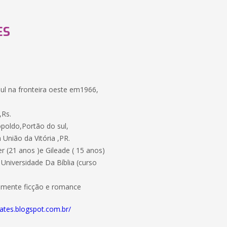
ES
ul na fronteira oeste em1966,
,Rs.
poldo,Portão do sul,
União da Vitória ,PR.
r (21 anos )e Gileade ( 15 anos)
Universidade Da Bíblia (curso
almente ficção e romance
rates.blogspot.com.br/