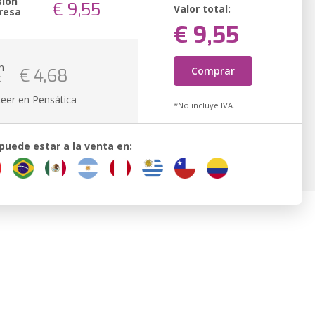
sión
€ 9,55
Valor total:
resa
€ 9,55
n
Comprar
€ 4,68
k
Leer en Pensática
*No incluye IVA.
 puede estar a la venta en: