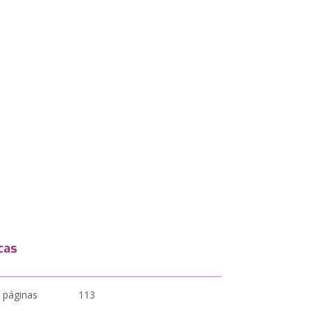
cas
 páginas
113