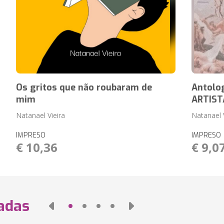
Os gritos que não roubaram de
Antolo
mim
ARTIST
Natanael Vieira
Natanael 
IMPRESO
IMPRESO
€ 10,36
€ 9,0
nadas