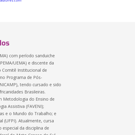
eautores.com
dos
EMA) com período sanduiche
FAPEMA/UEMA) e discente da
Comitê Institucional de
 no Programa de Pós-
NICAMP), tendo cursado e sido
ricanidades Brasileiras.
 em Metodologia do Ensino de
gia Assistiva (FAVENI);
ias e o Mundo do Trabalho; e
al (UFPI). Atualmente, cursa
special da disciplina de