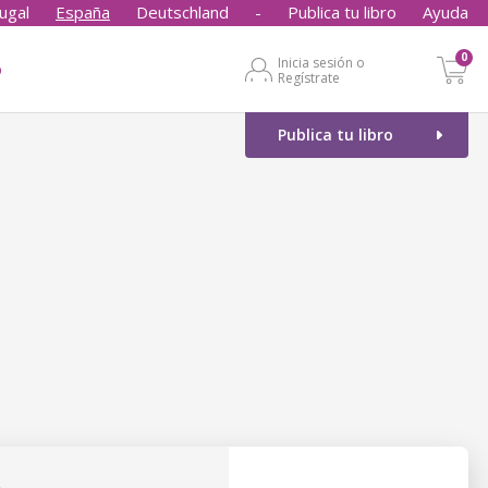
ugal
España
Deutschland
-
Publica tu libro
Ayuda
0
Inicia sesión o
o
Regístrate
Publica tu libro