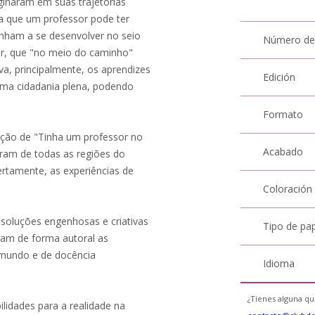
ginaram em suas trajetórias
ia que um professor pode ter
venham a se desenvolver no seio
Número de
or, que "no meio do caminho"
iva, principalmente, os aprendizes
Edición
ma cidadania plena, podendo
Formato
uição de "Tinha um professor no
Acabado
aram de todas as regiões do
certamente, as experiências de
Coloración
 soluções engenhosas e criativas
Tipo de pa
ram de forma autoral as
 mundo e de docência
Idioma
¿Tienes alguna qu
ilidades para a realidade na