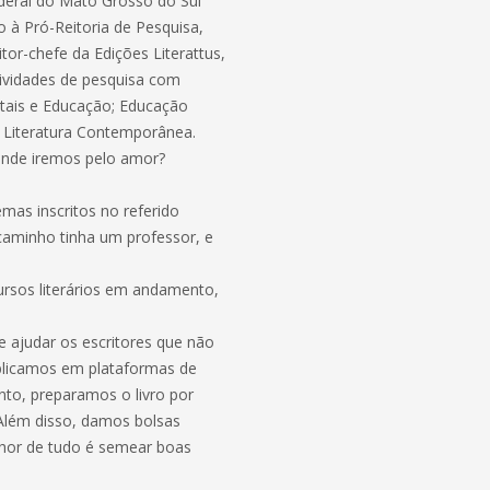
ederal do Mato Grosso do Sul
 à Pró-Reitoria de Pesquisa,
tor-chefe da Edições Literattus,
tividades de pesquisa com
itais e Educação; Educação
 e Literatura Contemporânea.
aonde iremos pelo amor?
mas inscritos no referido
caminho tinha um professor, e
cursos literários em andamento,
e ajudar os escritores que não
blicamos em plataformas de
nto, preparamos o livro por
 Além disso, damos bolsas
elhor de tudo é semear boas