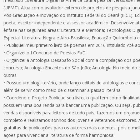
mestrado Literatura Digital na América Latina pela Universidade F
(UFMT). Atua como avaliador externo de projetos de pesquisa junto
Pós-Graduação e Inovação do Instituto Federal do Ceará (IFCE). Edi
poeta, escritor independente e assessor acadêmico. Desenvolve a
ênfase nas seguintes áreas: Literatura e Memória; Tecnologias Dig
Especial; Literatura Negra e Afro-Brasileira; Educação Quilombola
• Publiquei meu primeiro livro de poemas em 2016 intitulado Até 
• Organizei o I Concurso de Poesias FaD;
• Organizei a Antologia Desabafo Social com a compilação dos poe
concurso; Antologia Encantos do São João; Antologia No meio do 
outras.
• Possuo um blog literário, onde lanço editais de antologias e con
além de servir como meio de disseminar a paixão literária.
• Coordeno o Projeto Publique seu livro, o qual tem como finalidad
possuem uma boa renda para bancar uma publicação. Ou seja, pu
vendas disponíveis para leitores de todo país, fazemos um orçame
completo e realizamos sonhos dos jovens e veteranos escritores.
gratuitas de publicações para os autores mais carentes, pois o m
ações para vivenciar a literatura de forma harmoniosa.