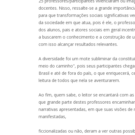
25 professores/participantes vivenciaram ou ima
docentes. Nisso, ressalte-se a grande importânc
para que transformações sociais significativas 
da sociedade em que atua, pois é ele, o profess
dos alunos, pais e atores sociais em geral incent
a buscarem o conhecimento e a construção de u
com isso alcançar resultados relevantes.
A diversidade foi um mote subliminar da constit
meio do caminho", pois seus participantes cheg
Brasil e até de fora do país, o que enriquecerá, 
leitura de todos que nela se aventurarem.
Ao fim, quem sabe, o leitor se encantará com as
que grande parte destes professores encaminha
narrativas apresentadas, em que suas visões de
manifestadas,
ficcionalizadas ou não, deram a ver outras possib