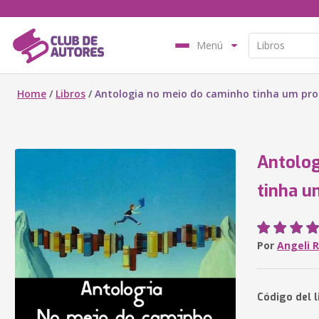
Menú
Home
/
Libros
/
Antologia no meio do caminho tinha um pro
Antolog
tinha u
Por
Angeli 
Código del 