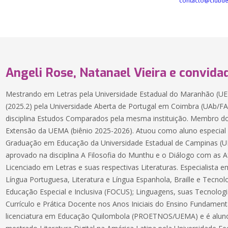
contacto@clubd
Angeli Rose, Natanael Vieira e convida
Mestrando em Letras pela Universidade Estadual do Maranhão (U
(2025.2) pela Universidade Aberta de Portugal em Coimbra (UAb/
disciplina Estudos Comparados pela mesma instituição. Membro do 
Extensão da UEMA (biênio 2025-2026). Atuou como aluno especial
Graduação em Educação da Universidade Estadual de Campinas (U
aprovado na disciplina A Filosofia do Munthu e o Diálogo com as Af
Licenciado em Letras e suas respectivas Literaturas. Especialista
Língua Portuguesa, Literatura e Língua Espanhola, Braille e Tecnolo
Educação Especial e Inclusiva (FOCUS); Linguagens, suas Tecnolog
Currículo e Prática Docente nos Anos Iniciais do Ensino Fundament
licenciatura em Educação Quilombola (PROETNOS/UEMA) e é aluno e