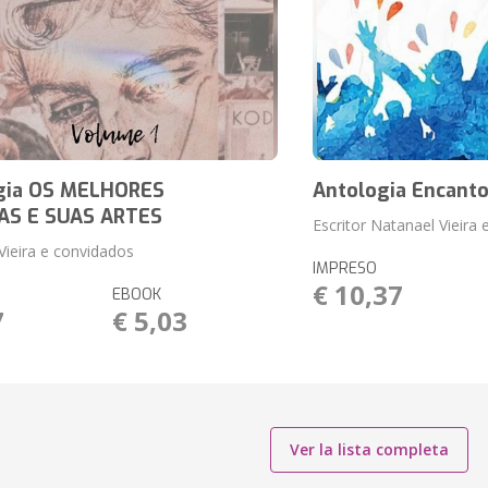
gia OS MELHORES
Antologia Encanto
AS E SUAS ARTES
Escritor Natanael Vieira
Vieira e convidados
IMPRESO
€ 10,37
EBOOK
7
€ 5,03
Ver la lista completa