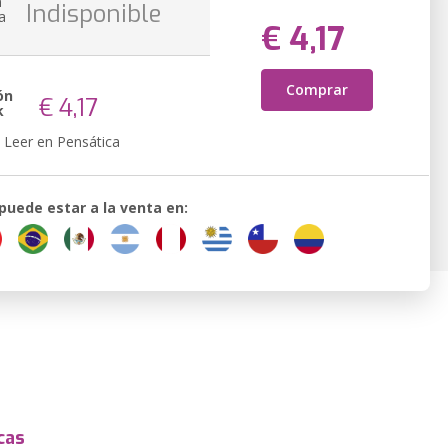
n
Indisponible
a
€ 4,17
Comprar
ón
€ 4,17
k
Leer en Pensática
 puede estar a la venta en:
cas