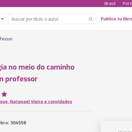
Brasil
Port
Publica tu libr
fessor
ia no meio do caminho
m professor
Rose, Natanael Vieira e convidados
libro: 304558