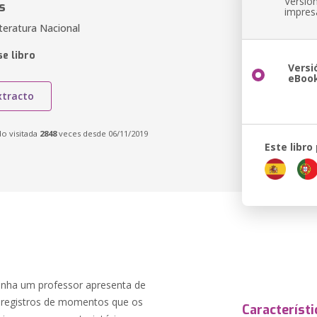
Versió
s
impres
teratura Nacional
e libro
Versi
eBoo
xtracto
do visitada
2848
veces desde 06/11/2019
Este libro
inha um professor apresenta de
e registros de momentos que os
Característi