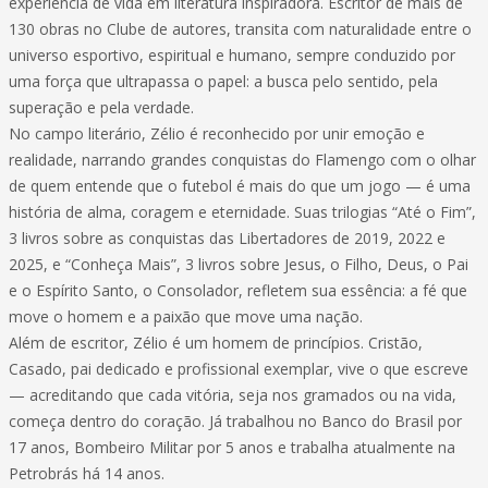
experiência de vida em literatura inspiradora. Escritor de mais de
130 obras no Clube de autores, transita com naturalidade entre o
universo esportivo, espiritual e humano, sempre conduzido por
uma força que ultrapassa o papel: a busca pelo sentido, pela
superação e pela verdade.
No campo literário, Zélio é reconhecido por unir emoção e
realidade, narrando grandes conquistas do Flamengo com o olhar
de quem entende que o futebol é mais do que um jogo — é uma
história de alma, coragem e eternidade. Suas trilogias “Até o Fim”,
3 livros sobre as conquistas das Libertadores de 2019, 2022 e
2025, e “Conheça Mais”, 3 livros sobre Jesus, o Filho, Deus, o Pai
e o Espírito Santo, o Consolador, refletem sua essência: a fé que
move o homem e a paixão que move uma nação.
Além de escritor, Zélio é um homem de princípios. Cristão,
Casado, pai dedicado e profissional exemplar, vive o que escreve
— acreditando que cada vitória, seja nos gramados ou na vida,
começa dentro do coração. Já trabalhou no Banco do Brasil por
17 anos, Bombeiro Militar por 5 anos e trabalha atualmente na
Petrobrás há 14 anos.