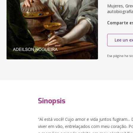
Mujeres, Grec
autobiografí
Comparte es
Lee un e
Esa página ha si
Sinopsis
“Aí está você! Cujo amor e vida juntos fugiram..
viver em vão, entrelaçados com meu coração. P