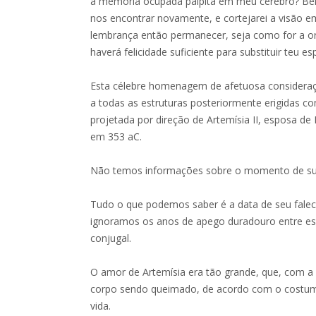
a memória ocupada palpita em meu cérebro? Be
nos encontrar novamente, e cortejarei a visão e
lembrança então permanecer, seja como for a o
haverá felicidade suficiente para substituir teu e
Esta célebre homenagem de afetuosa considera
a todas as estruturas posteriormente erigidas c
projetada por direção de Artemísia II, esposa de 
em 353 aC.
Não temos informações sobre o momento de su
Tudo o que podemos saber é a data de seu fal
ignoramos os anos de apego duradouro entre es
conjugal.
O amor de Artemísia era tão grande, que, com a
corpo sendo queimado, de acordo com o costume 
vida.