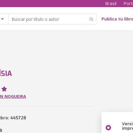
Brasil
Port
Publica tu libr
SIA
ON NOGUEIRA
libro: 445728
Vers
impr
s