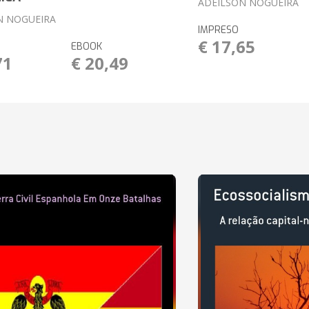
ADEILSON NOGUEIRA
N NOGUEIRA
IMPRESO
€ 17,65
EBOOK
71
€ 20,49