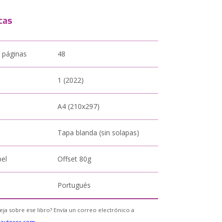
cas
 páginas
48
1 (2022)
A4 (210x297)
Tapa blanda (sin solapas)
pel
Offset 80g
Portugués
eja sobre ese libro? Envía un correo electrónico a
eautores.com