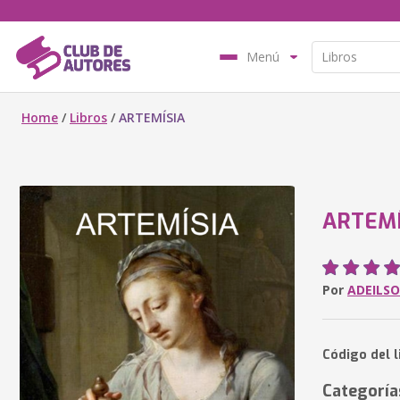
Menú
Home
/
Libros
/
ARTEMÍSIA
ARTEMÍ
Por
ADEILS
Código del 
Categoría