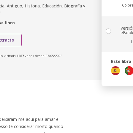
Color
ia, Antiguo, Historia, Educación, Biografía y
a
e libro
Versió
eBoo
xtracto
do visitada
1667
veces desde 03/05/2022
Este libro
. Deixaram-me aqui para amar e
osso te considerar morto quando