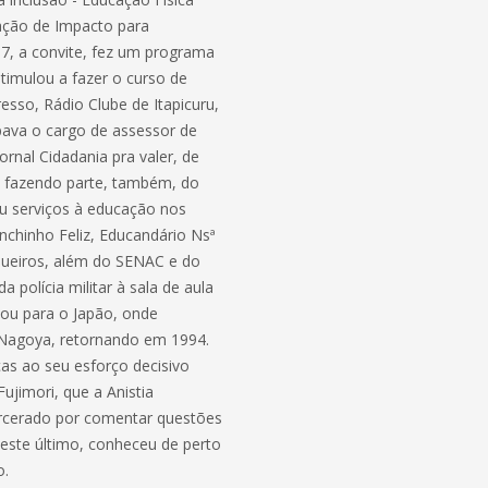
iação de Impacto para
87, a convite, fez um programa
stimulou a fazer o curso de
esso, Rádio Clube de Itapicuru,
pava o cargo de assessor de
rnal Cidadania pra valer, de
, fazendo parte, também, do
ou serviços à educação nos
nchinho Feliz, Educandário Nsª
queiros, além do SENAC e do
a polícia militar à sala de aula
jou para o Japão, onde
e Nagoya, retornando em 1994.
ças ao seu esforço decisivo
ujimori, que a Anistia
arcerado por comentar questões
neste último, conheceu de perto
o.