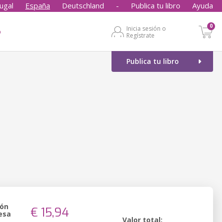
ugal
España
Deutschland
-
Publica tu libro
Ayuda
0
Inicia sesión o
o
Regístrate
Publica tu libro
ión
€ 15,94
esa
Valor total: