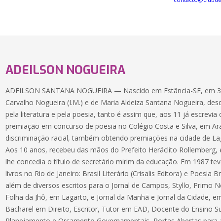
ADEILSON NOGUEIRA
ADEILSON SANTANA NOGUEIRA — Nascido em Estância-SE, em 30/0
Carvalho Nogueira (I.M.) e de Maria Aldeiza Santana Nogueira, de
pela literatura e pela poesia, tanto é assim que, aos 11 já escrev
premiação em concurso de poesia no Colégio Costa e Silva, em Ara
discriminação racial, também obtendo premiações na cidade de Lag
Aos 10 anos, recebeu das mãos do Prefeito Heráclito Rollemberg, 
lhe concedia o título de secretário mirim da educação. Em 1987 t
livros no Rio de Janeiro: Brasil Literário (Crisalis Editora) e Poesia B
além de diversos escritos para o Jornal de Campos, Styllo, Primo N
Folha da Jhô, em Lagarto, e Jornal da Manhã e Jornal da Cidade, em A
Bacharel em Direito, Escritor, Tutor em EAD, Docente do Ensino S
Planejamento e Orçamento Governamentais, Portas Abertas para a 