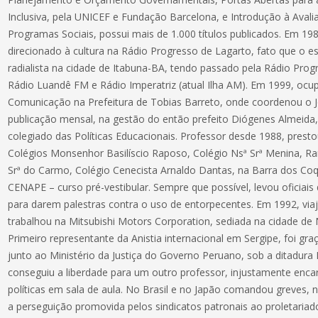
Inclusiva, pela UNICEF e Fundação Barcelona, e Introdução à Aval
Programas Sociais, possui mais de 1.000 títulos publicados. Em 19
direcionado à cultura na Rádio Progresso de Lagarto, fato que o e
radialista na cidade de Itabuna-BA, tendo passado pela Rádio Progr
Rádio Luandê FM e Rádio Imperatriz (atual Ilha AM). Em 1999, ocu
Comunicação na Prefeitura de Tobias Barreto, onde coordenou o Jo
publicação mensal, na gestão do então prefeito Diógenes Almeida
colegiado das Políticas Educacionais. Professor desde 1988, prest
Colégios Monsenhor Basilíscio Raposo, Colégio Nsª Srª Menina, Ra
Srª do Carmo, Colégio Cenecista Arnaldo Dantas, na Barra dos Co
CENAPE – curso pré-vestibular. Sempre que possível, levou oficiais d
para darem palestras contra o uso de entorpecentes. Em 1992, via
trabalhou na Mitsubishi Motors Corporation, sediada na cidade d
Primeiro representante da Anistia internacional em Sergipe, foi gra
junto ao Ministério da Justiça do Governo Peruano, sob a ditadura F
conseguiu a liberdade para um outro professor, injustamente enc
políticas em sala de aula. No Brasil e no Japão comandou greves, 
a perseguição promovida pelos sindicatos patronais ao proletariad