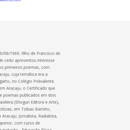
6/1969, filho de Francisco de
sde cedo apresentou interesse
ia os primeiros poemas, com
caju, cuja temática era a
arto, no Colégio Polivalente.
em Aracaju, o Certificado que
eve poemas publicados em dois
rasileira (Shogun Editora e Arte),
otícias, em Tobias Barreto,
racaju. Jornalista, Radialista,
uperior, com curso de
inclusão - Educação Física