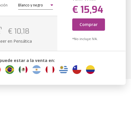
ación
€ 15,94
Comprar
n
€ 10,18
k
*No incluye IVA.
Leer en Pensática
 puede estar a la venta en: