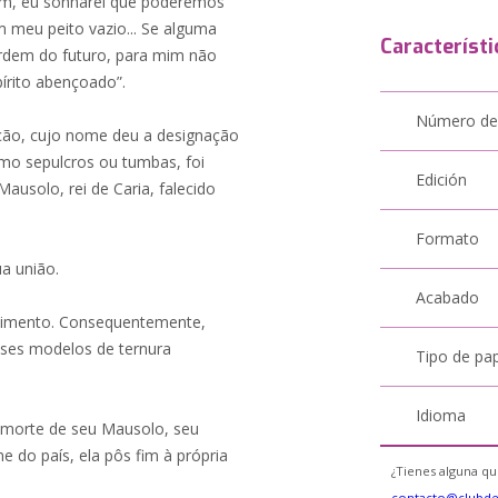
m, eu sonharei que poderemos
m meu peito vazio... Se alguma
Característi
rdem do futuro, para mim não
spírito abençoado”.
Número de
ção, cujo nome deu a designação
omo sepulcros ou tumbas, foi
Edición
Mausolo, rei de Caria, falecido
Formato
a união.
Acabado
ecimento. Consequentemente,
ses modelos de ternura
Tipo de pa
Idioma
 morte de seu Mausolo, seu
do país, ela pôs fim à própria
¿Tienes alguna qu
contacto@clubd