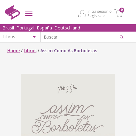
0
Inicia sesión o
Regístrate
Brasil
Portugal
España
Deutschland
Home
/
Libros
/
Assim Como As Borboletas