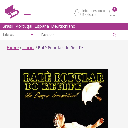
0
Inicia sesión o
Regístrate
Brasil
Portugal
España
Deutschland
Home
/
Libros
/
Balé Popular do Recife