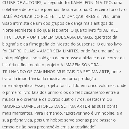
CLUBE DE AUTORES, o segundo foi KAMALEON IN VITRO, uma
coletânea de textos e poemas de sua autoria. O terceiro foi o livro
BALÉ POPULAR DO RECIFE – UM DANÇAR IRRESISTÍVEL, uma
visão intimista de um dos grupos de dança mais antigos do
Norte-Nordeste e do qual fez parte. O quarto livro foi ALFRED
HITCHCOCK – UM HOMEM QUE SABIA DEMAIS, que trata da
biografia e da filmografia do Mestre do Suspense. O quinto livro
foi ENTRE IGUAIS – AMOR SEM LIMITES, onde faz uma análise
antropológica e sociológica da homossexualidade no decorrer da
história e finalmente o projeto A IMAGEM SONORA –
TRILHANDO OS CAMINHOS MUSICAIS DA SÉTIMA ARTE, onde
trata da importância da música em uma produção
cinematográfica. Esse projeto foi dividido em cinco volumes, onde
o primeiro livro fala dos primórdios do feliz casamento entre a
música e o cinema e os outros quatro livros, destacam OS
MAIORES COMPOSITORES DA SÉTIMA ARTE e as suas obras
mais marcantes. Para Fernando, “Escrever não é um hobbie, é a
sua própria vida, pois um hobbie serve apenas para passar o
tempo e não para preenchê-lo em sua totalidade”.