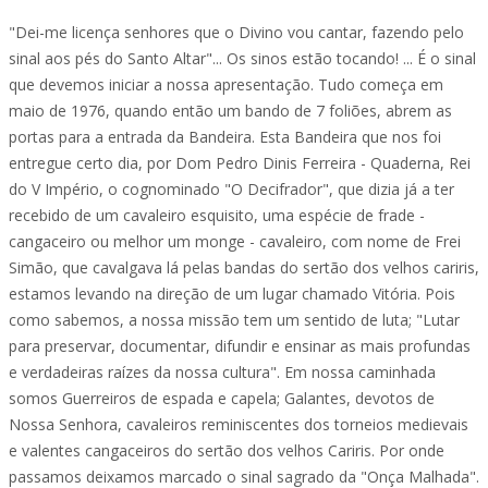
"Dei-me licença senhores que o Divino vou cantar, fazendo pelo
sinal aos pés do Santo Altar"... Os sinos estão tocando! ... É o sinal
que devemos iniciar a nossa apresentação. Tudo começa em
maio de 1976, quando então um bando de 7 foliões, abrem as
portas para a entrada da Bandeira. Esta Bandeira que nos foi
entregue certo dia, por Dom Pedro Dinis Ferreira - Quaderna, Rei
do V Império, o cognominado "O Decifrador", que dizia já a ter
recebido de um cavaleiro esquisito, uma espécie de frade -
cangaceiro ou melhor um monge - cavaleiro, com nome de Frei
Simão, que cavalgava lá pelas bandas do sertão dos velhos cariris,
estamos levando na direção de um lugar chamado Vitória. Pois
como sabemos, a nossa missão tem um sentido de luta; "Lutar
para preservar, documentar, difundir e ensinar as mais profundas
e verdadeiras raízes da nossa cultura". Em nossa caminhada
somos Guerreiros de espada e capela; Galantes, devotos de
Nossa Senhora, cavaleiros reminiscentes dos torneios medievais
e valentes cangaceiros do sertão dos velhos Cariris. Por onde
passamos deixamos marcado o sinal sagrado da "Onça Malhada".