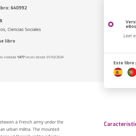
libro: 640992
s
Vers
eBo
gos, Ciencias Sociales
Leer e
e libro
do visitada
1477
veces desde 01/02/2024
Este libro
 between a French army under the
Característi
an urban militia. The mounted