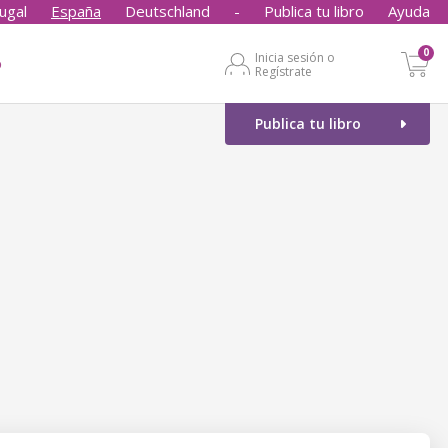
ugal
España
Deutschland
-
Publica tu libro
Ayuda
0
Inicia sesión o
o
Regístrate
Publica tu libro