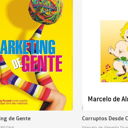
ing de Gente
Corruptos Desde C
ERSONA
Marcelo de Almeida Dua