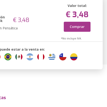
Valor total:
€ 3,48
ión
€ 3,48
ok
Comprar
n Pensática
*No incluye IVA.
 puede estar a la venta en:
cas