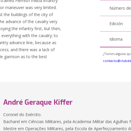
rained Flemish militia infantry
 for maneuver was very limited.
Número de
 the buildings of the city of
e advance of the cavalry very
Edición
oying the infantry first, but then,
 everything with the cavalry; to
Idioma
antry advance line, because as
ess; and there was a lack of
¿Tienes alguna qu
e garrison as to the best
contacto@clubd
André Geraque Kiffer
Coronel do Exército.
Bacharel em Ciências Militares, pela Academia Militar das Agulhas 
Mestre em Operações Militares, pela Escola de Aperfeiçoamento de O