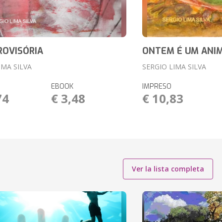
ROVISÓRIA
ONTEM É UM ANI
IMA SILVA
SERGIO LIMA SILVA
EBOOK
IMPRESO
74
€ 3,48
€ 10,83
Ver la lista completa