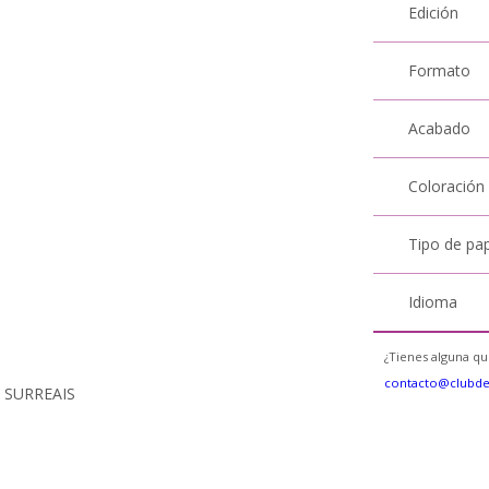
Edición
Formato
Acabado
Coloración
Tipo de pa
Idioma
¿Tienes alguna qu
contacto@clubd
 SURREAIS