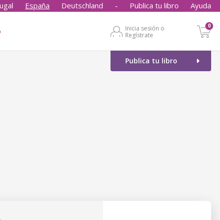
ugal
España
Deutschland
-
Publica tu libro
Ayuda
0
Inicia sesión o
o
Regístrate
Publica tu libro