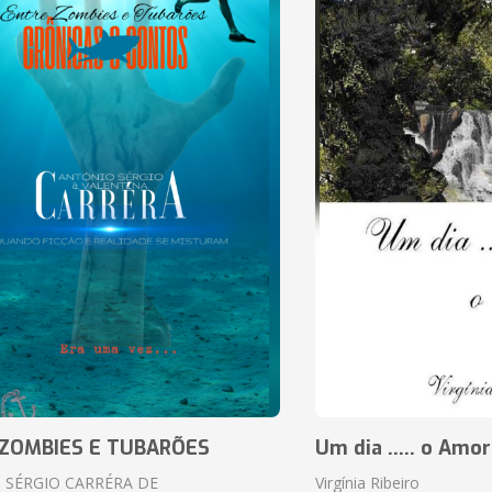
ZOMBIES E TUBARÕES
Um dia ..... o Amor
 SÉRGIO CARRÉRA DE
Virgínia Ribeiro