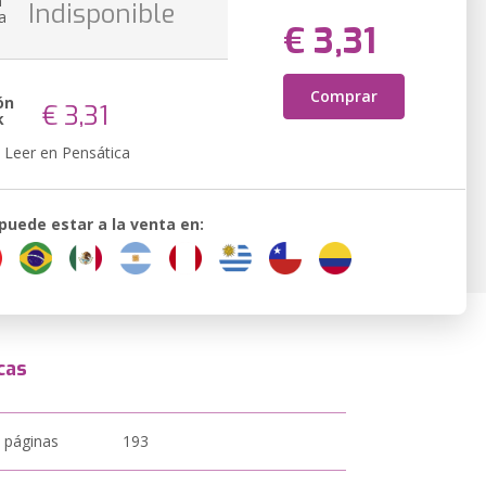
n
Indisponible
a
€ 3,31
Comprar
ón
€ 3,31
k
Leer en Pensática
 puede estar a la venta en:
cas
 páginas
193