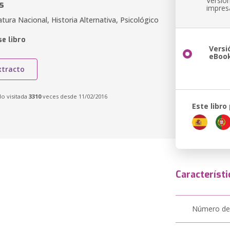
Versió
s
impres
ratura Nacional, Historia Alternativa, Psicológico
e libro
Versi
eBoo
xtracto
do visitada
3310
veces desde 11/02/2016
Este libro
Característi
Número de