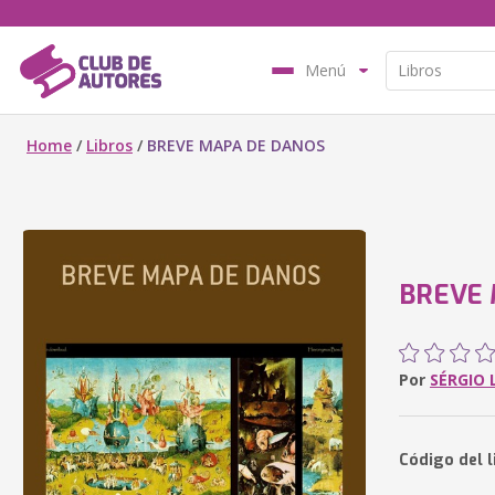
Menú
Home
/
Libros
/
BREVE MAPA DE DANOS
BREVE 
Por
SÉRGIO 
Código del l