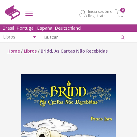
0
Inicia sesión o
Regístrate
Brasil
Portugal
España
Deutschland
Home
/
Libros
/
Bridd, As Cartas Não Recebidas