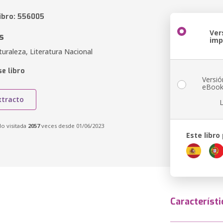
libro: 556005
Ver
s
imp
uraleza, Literatura Nacional
e libro
Versió
eBoo
xtracto
do visitada
2057
veces desde 01/06/2023
Este libro
Característi