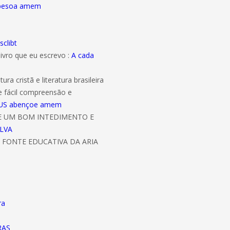
abesoa amem
sclibt
livro que eu escrevo :
A cada
ura cristã e literatura brasileira
e fácil compreensão e
 DEUS abençoe amem
DE UM BOM INTEDIMENTO E
ILVA
 FONTE EDUCATIVA DA ARIA
ra
RAS