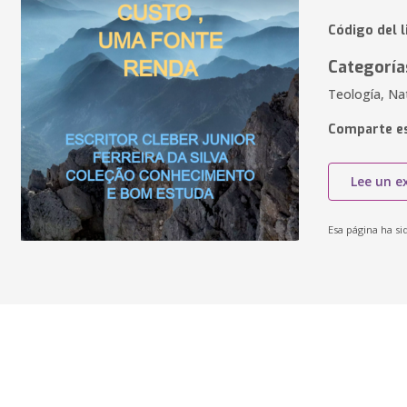
Código del 
Categoría
Teología, Nat
Comparte es
Lee un e
Esa página ha si