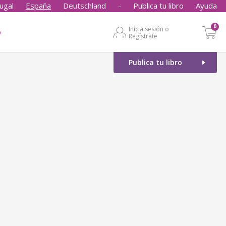
ugal
España
Deutschland
-
Publica tu libro
Ayuda
0
Inicia sesión o
o
Regístrate
Publica tu libro