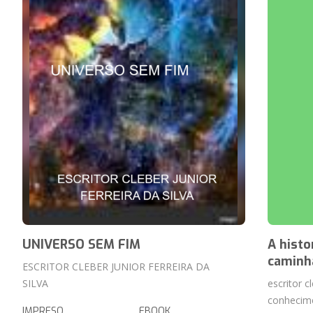
UNIVERSO SEM FIM
A histo
caminh
ESCRITOR CLEBER JUNIOR FERREIRA DA
SILVA
escritor c
conhecim
IMPRESO
EBOOK