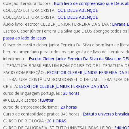
Coleção literatura flocore :
Bom livro de compreensão que Deus 
COLEÇÃO LEITURA CRISTÃ :
QUE DEUS ABENÇOE
COLEÇÃO LEITURA CRISTÃ :
QUE DEUS ABENÇOE
Áudio livro, escritor CLEBER JUNIOR FERREIRA DA SILVA :
Livraria E
Escrito Cleber Júnior Ferreira Da Silva que DEUS abençoe todos os 
passa ao lado de Jesus
O livro do escrito cleber Junior Ferreira Da Silva e bom livro de literat
bem recomendado para todos os que gosta de livro de literatura d
intedimento :
Escrito Cleber Júnior Ferreira Da Silva da Silva que
LITERATURA BRASILEIRA UM BOM CONSEITO DE LITERATURA 
FACIO COMPREEÇÃO :
ESCRITOR CLEBER JUNIOR FERREIRA DA S
LITERATURA CRISTÃ UM BOM CONSEITO DE UM LITERATURA DE
CRISTÃ:
ESCRITOR CLEBER JUNIOR FERREIRA DA SILVA
curso de linguagem português :
20 horas
@ CLEBER Escrito :
tuwtter
curso de empreendedorismo :
20 horas
Curso de contabilidade pratica 340 horas :
Estituto universo brasilei
CURSO DE BIOLOGIA :
20 HORAS
CURSO DE CALIGRAFIA ISTITUTO UNIVESAL BRASILEIRO :
340HO