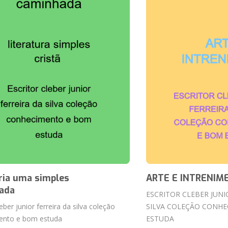
ria uma simples
ARTE E INTRENIM
ada
ESCRITOR CLEBER JUNI
leber junior ferreira da silva coleção
SILVA COLEÇÃO CONH
ento e bom estuda
ESTUDA