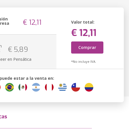
sión
€ 12,11
Valor total:
resa
€ 12,11
n
Comprar
€ 5,89
k
Leer en Pensática
*No incluye IVA.
 puede estar a la venta en:
cas