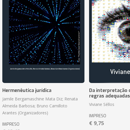
Hermenêutica jurídica
Da interpretação c
regras adequadas
Jamile Bergamaschine Mata Diz; Renata
Viviane Séllos
Almeida Barbosa; Bruno Camilloto
Arantes (Organizadores)
IMPRESO
€ 9,75
IMPRESO