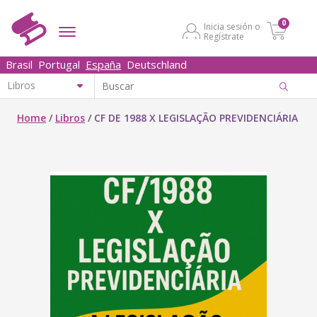
0
Inicia sesión o
Regístrate
Brasil
Portugal
España
Deutschland
Home
/
Libros
/
CF DE 1988 X LEGISLAÇÃO PREVIDENCIÁRIA