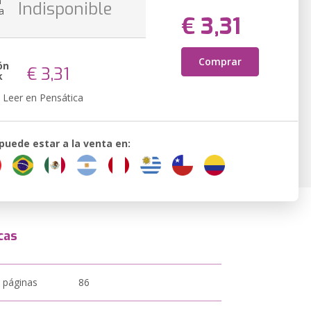
n
Indisponible
a
€ 3,31
Comprar
ón
€ 3,31
k
Leer en Pensática
 puede estar a la venta en:
cas
 páginas
86