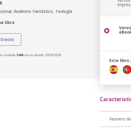
Versió
s
impres
cional, Realismo Fantástico, Teología
e libro
Versi
eBoo
xtracto
do visitada
3486
veces desde 23/05/2020
Este libro
Característi
Número de