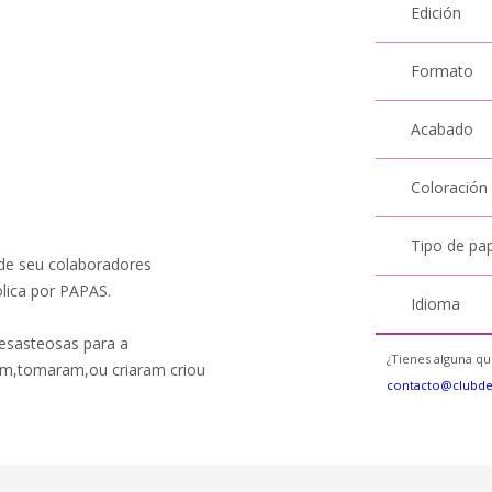
Edición
Formato
Acabado
Coloración
Tipo de pa
 de seu colaboradores
lica por PAPAS.
Idioma
esasteosas para a
¿Tienes alguna qu
am,tomaram,ou criaram criou
contacto@clubd