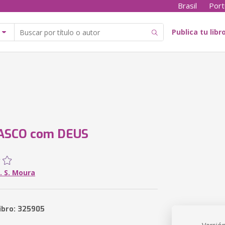
Brasil
Port
Publica tu libr
ASCO com DEUS
. S. Moura
libro: 325905