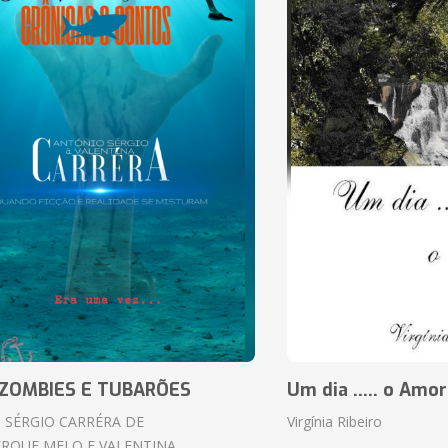
ZOMBIES E TUBARÕES
Um dia ..... o Amor
 SÉRGIO CARRÉRA DE
Virgínia Ribeiro
RQUE MELO E VALENTINA