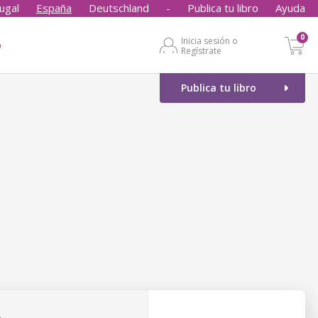
ugal
España
Deutschland
-
Publica tu libro
Ayuda
0
Inicia sesión o
o
Regístrate
Publica tu libro