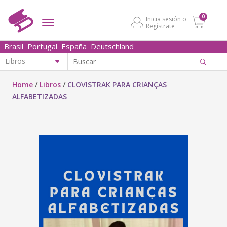
0
Inicia sesión o
Regístrate
Brasil
Portugal
España
Deutschland
Home
/
Libros
/
CLOVISTRAK PARA CRIANÇAS
ALFABETIZADAS