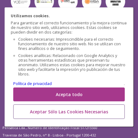
Utilizamos cookies.
Para garantizar el correcto funcionamiento y la mejora continua
Seguridad
de nuestro sitio web, utilizamos cookies. Estas cookies se
pueden dividir en dos categorías:
Cookies necesarias: Imprescindible para el correcto
funcionamiento de nuestro sitio web. No se utilizan con
fines analíticos o de seguimiento.
Cookies analíticas: Relacionado con Google Analytics y
otras herramientas estadísticas que preservan tu
Redes sociales
anonimato. Utilizamos estas cookies para mejorar nuestro
sitio web y facilitarte la impresión y/o publicación de tus
libros.
Política de privacidad
.
Acepta todo
Aceptar Sólo Las Cookies Necesarias
Pensática Lda., Número de Identificação Fiscal 517215560
Travessa de São Pedro, n° 8 - Lisboa - Portugal 1200-432