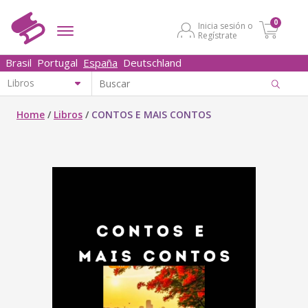
0
Inicia sesión o
Regístrate
Brasil
Portugal
España
Deutschland
Home
/
Libros
/
CONTOS E MAIS CONTOS