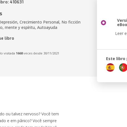
ibro: 410631
s
Vers
Depresión, Crecimiento Personal, No ficción
eBo
po, mente y espíritu, Autoayuda
Leer e
e libro
do visitada
1668
veces desde 30/11/2021
Este libro
o ou talvez nervoso? Você tem
sado e em pânico? Você sempre