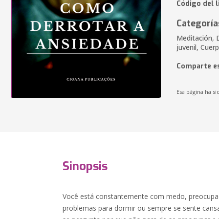
Código del l
Categoría
Meditación, 
juvenil, Cuer
Comparte es
Esa página ha si
Sinopsis
Você está constantemente com medo, preocupad
problemas para dormir ou sempre se sente can