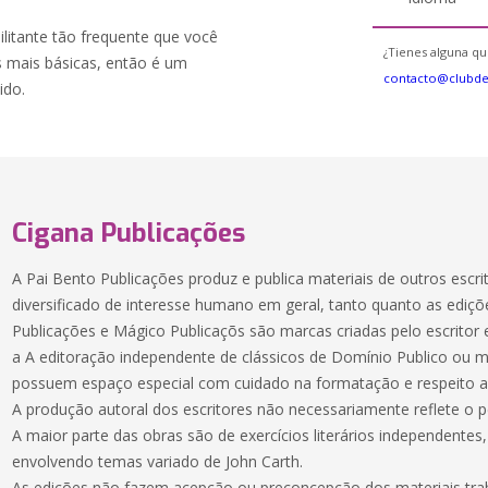
itante tão frequente que você
¿Tienes alguna qu
as mais básicas, então é um
contacto@clubd
ido.
Cigana Publicações
A Pai Bento Publicações produz e publica materiais de outros escr
diversificado de interesse humano em geral, tanto quanto as ediçõ
Publicações e Mágico Publicaçõs são marcas criadas pelo escritor e
a A editoração independente de clássicos de Domínio Publico ou ma
possuem espaço especial com cuidado na formatação e respeito ao
A produção autoral dos escritores não necessariamente reflete o 
A maior parte das obras são de exercícios literários independentes, 
envolvendo temas variado de John Carth.
As edições não fazem acepção ou preconcepção dos materiais trab