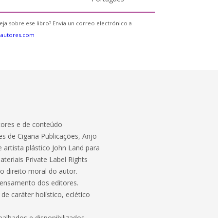
eja sobre ese libro? Envía un correo electrónico a
eautores.com
itores e de conteúdo
es de Cigana Publicações, Anjo
 artista plástico John Land para
teriais Private Label Rights
 direito moral do autor.
pensamento dos editores.
de caráter holístico, eclético
alhados e disponibilizados,