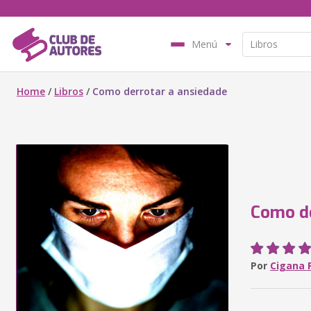
Menú
Home
/
Libros
/
Como derrotar a ansiedade
Como de
Por
Cigana 