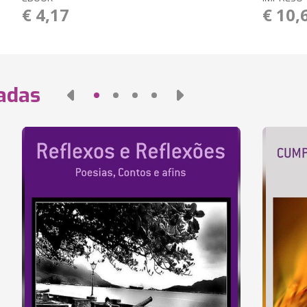
€ 4,17
€ 10,
nadas