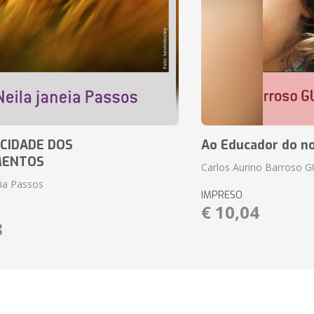
CIDADE DOS
Ao Educador do no
MENTOS
Carlos Aurino Barroso 
eia Passos
IMPRESO
€ 10,04
8