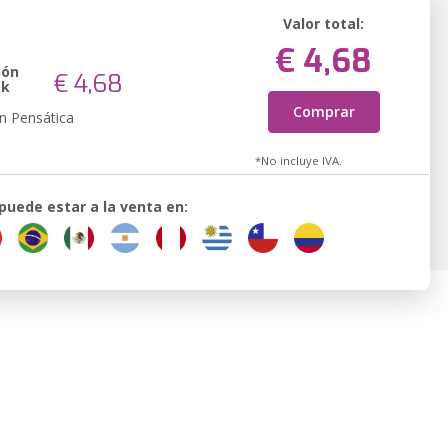
Valor total:
€ 4,68
ión
€ 4,68
ok
Comprar
n Pensática
*No incluye IVA.
 puede estar a la venta en: