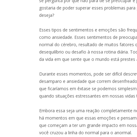
se pergunta por que não para de se preocupar e
gostaria de poder superar esses problemas para 
deseja?
Esses tipos de sentimentos e emoções são freq
como ansiedade. Esses sentimentos de preocu
normal do cérebro, resultado de muitos fatores
desequilíbrio ou desafio à nossa rotina diária
da vida em que sente que o mundo está prestes
Durante esses momentos, pode ser difícil descre
desamparo e ansiedade que correm desenfread
que ficaríamos em êxtase se podemos simplesm
quando situações estressantes em nossas vidas 
Embora essa seja uma reação completamente nor
há momentos em que essas emoções e pensame
que começam a ter um grande impacto em nossa
você cruzou a linha do normal para o anormal.