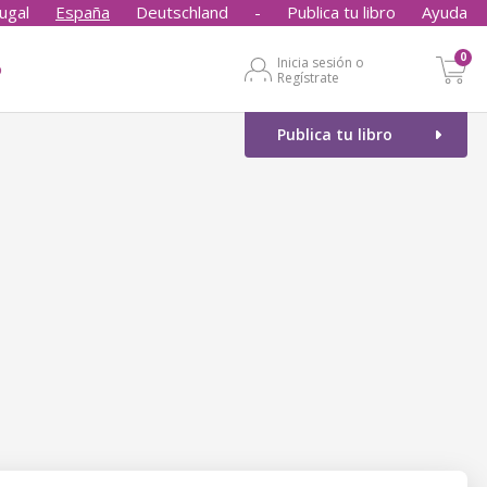
ugal
España
Deutschland
-
Publica tu libro
Ayuda
0
Inicia sesión o
o
Regístrate
Publica tu libro