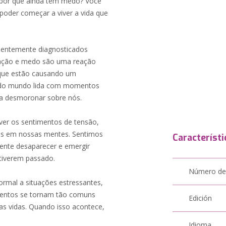
 por que ainda tem medo? Você
poder começar a viver a vida que
uentemente diagnosticados
pação e medo são uma reação
 que estão causando um
. Todo mundo lida com momentos
 a desmoronar sobre nós.
ver os sentimentos de tensão,
os em nossas mentes. Sentimos
Característi
ente desaparecer e emergir
tiverem passado.
Número de
mal a situações estressantes,
ntos se tornam tão comuns
Edición
s vidas. Quando isso acontece,
Idioma