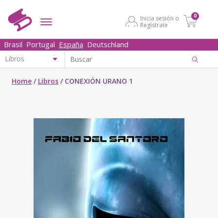
0
Inicia sesión o
Regístrate
Brasil
Portugal
España
Deutschland
Home
/
Libros
/
CONEXIÓN URANO 1