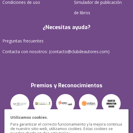
Condiciones de uso
Simulador de publicación
de libros
¿Necesitas ayuda?
Preguntas frecuentes
Contacta con nosotros: (
contacto@clubdeautores.com
)
Premios y Reconocimientos
Utilizamos cookies.
Para garantizar el correcto funcionamiento y la mejora continua
Seguridad
de nuestro sitio web, utilizamos cookies. Estas cookies se