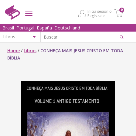
0
Inicia sesión o
Regístrate
Brasil
Portugal
España
Deutschland
Home
/
Libros
/
CONHEÇA MAIS JESUS CRISTO EM TODA
BÍBLIA