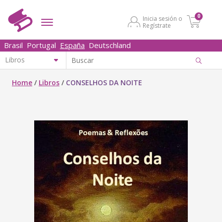
0
Inicia sesión o
Regístrate
Brasil
Portugal
España
Deutschland
Home
/
Libros
/
CONSELHOS DA NOITE