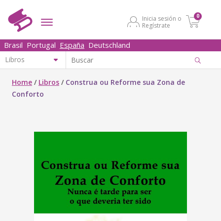
0
Inicia sesión o
Regístrate
Brasil
Portugal
España
Deutschland
Home
/
Libros
/
Construa ou Reforme sua Zona de
Conforto