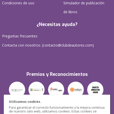
Condiciones de uso
Simulador de publicación
de libros
¿Necesitas ayuda?
Preguntas frecuentes
Contacta con nosotros: (
contacto@clubdeautores.com
)
Premios y Reconocimientos
Utilizamos cookies.
Para garantizar el correcto funcionamiento y la mejora continua
Seguridad
de nuestro sitio web, utilizamos cookies. Estas cookies se