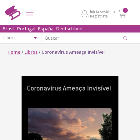
0
Inicia sesión o
Regístrate
Brasil
Portugal
España
Deutschland
Home
/
Libros
/
Coronavírus Ameaça Invisível