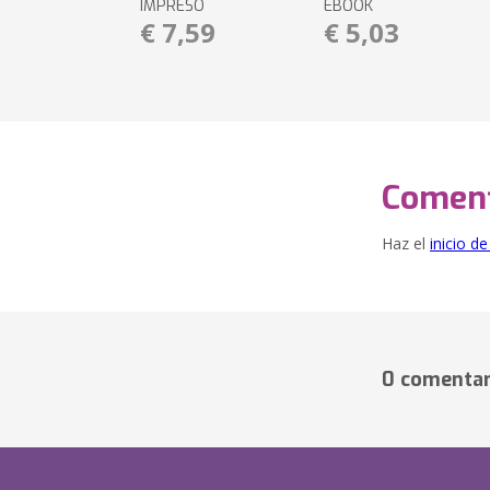
IMPRESO
EBOOK
€ 7,59
€ 5,03
Coment
Haz el
inicio d
0 comentar