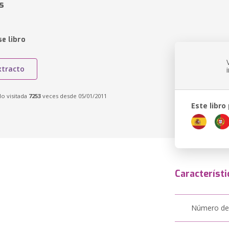
s
e libro
xtracto
do visitada
7253
veces desde 05/01/2011
Este libro
Característi
Número de