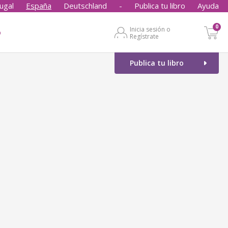
ugal
España
Deutschland
-
Publica tu libro
Ayuda
0
Inicia sesión o
o
Regístrate
Publica tu libro