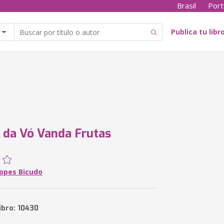
Brasil
Port
Publica tu libr
 da Vó Vanda Frutas
opes Bicudo
ibro: 10430