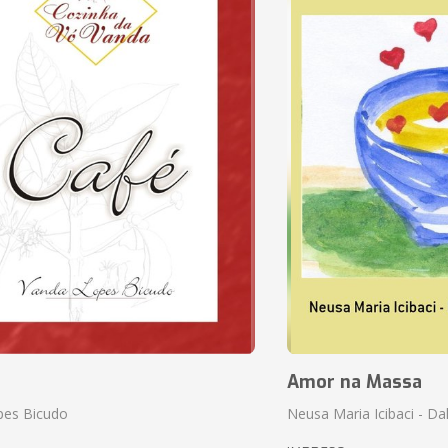
Amor na Massa
pes Bicudo
Neusa Maria Icibaci - Dali