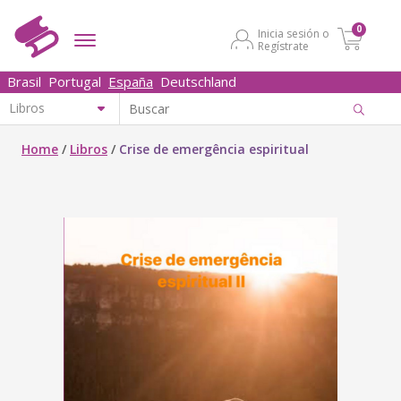
0
Inicia sesión o
Regístrate
Brasil
Portugal
España
Deutschland
Home
/
Libros
/
Crise de emergência espiritual