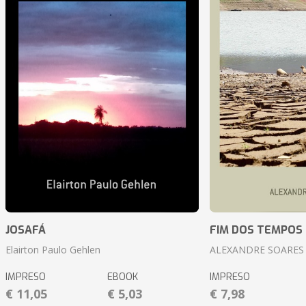
JOSAFÁ
FIM DOS TEMPOS
Elairton Paulo Gehlen
ALEXANDRE SOARES
IMPRESO
EBOOK
IMPRESO
€ 11,05
€ 5,03
€ 7,98