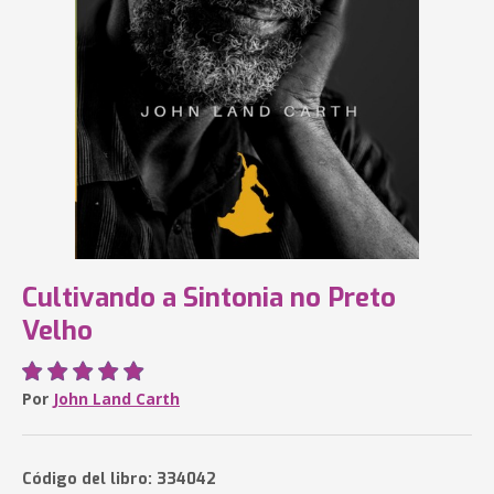
Cultivando a Sintonia no Preto
Velho
Por
John Land Carth
Código del libro: 334042