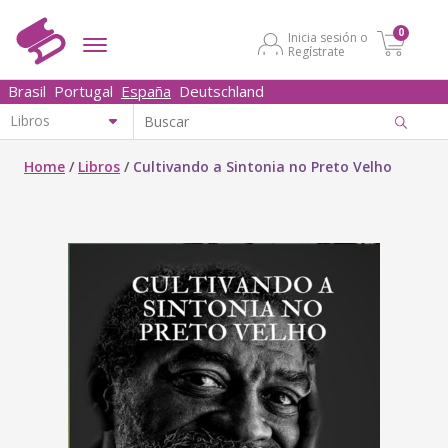
0
Inicia sesión o
Regístrate
Brasil
Portugal
España
Deutschland
Home
/
Libros
/
Cultivando a Sintonia no Preto Velho