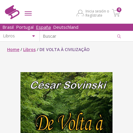
0
Inicia sesión o
Regístrate
Brasil
Portugal
España
Deutschland
Home
/
Libros
/
DE VOLTA À CIVILIZAÇÃO