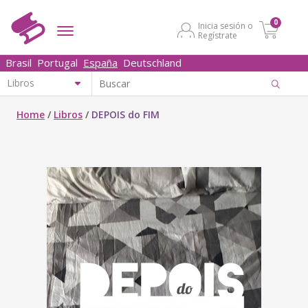
0
Inicia sesión o
Regístrate
Brasil
Portugal
España
Deutschland
Home
/
Libros
/
DEPOIS do FIM