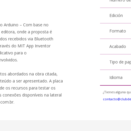
Edición
no Arduino – Com base no
Formato
ditora, onde a proposta é
dos recebidos via Bluetooth
ravés do MIT App Inventor
Acabado
icativo para o
nvolvidos.
Tipo de pa
ntos abordados na obra citada,
Idioma
eúdo a ser apresentado. A placa
nde os recursos para testar os
¿Tienes alguna qu
 conexões disponíveis na lateral
contacto@clubd
.com.br.