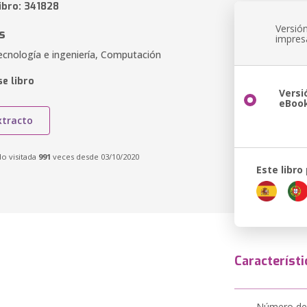
ibro: 341828
Versió
s
impres
ecnología e ingeniería, Computación
e libro
Versi
eBoo
xtracto
do visitada
991
veces desde 03/10/2020
Este libro
Característi
Número de