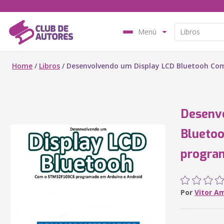
Menú
Home
/
Libros
/
Desenvolvendo um Display LCD Bluetooh Co
Desenv
Blueto
progra
Por
Vitor A