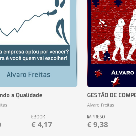
ando a Qualidade
GESTÃO DE COMP
itas
Alvaro Freitas
EBOOK
IMPRESO
0
€ 4,17
€ 9,38