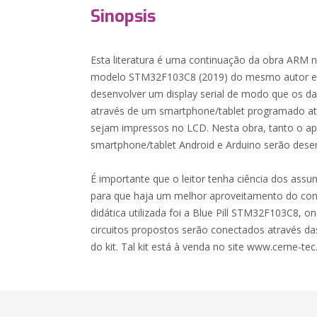
Sinopsis
Esta literatura é uma continuação da obra ARM 
modelo STM32F103C8 (2019) do mesmo autor e e
desenvolver um display serial de modo que os da
através de um smartphone/tablet programado at
sejam impressos no LCD. Nesta obra, tanto o apl
smartphone/tablet Android e Arduino serão dese
É importante que o leitor tenha ciência dos assu
para que haja um melhor aproveitamento do cont
didática utilizada foi a Blue Pill STM32F103C8, o
circuitos propostos serão conectados através das
do kit. Tal kit está à venda no site www.cerne-tec