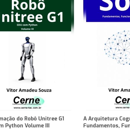
mação do Robô Unitree G1
A Arquitetura Cog
m Python Volume III
Fundamentos, Fun