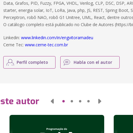
Data, Grafos, PID, Fuzzy, FPGA, VHDL, Verilog, CLP, DSC, DSP, ARM
starter, energia solar, IoT, LoRa, Java, php, JS, REST, Spring Boot,
Perceptron, robô NAO, robô G1 Unitree, UML, React, dentre outros
O catálogo completo está publicado no Clube de Autores (https://bi
Linkedin:
www.linkedin.com/in/engvitoramadeu
Cerne Tec:
www.cerne-tec.com.br
Perfil completo
Habla con el autor
este autor