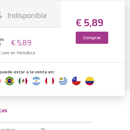
n
Indisponible
a
€ 5,89
Comprar
ón
€ 5,89
k
Leer en Pensática
 puede estar a la venta en:
cas
 páginas
78