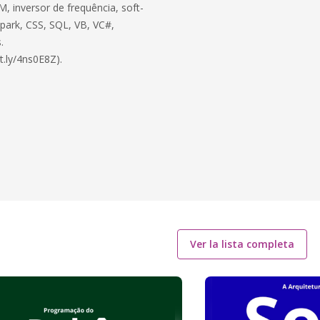
, inversor de frequência, soft-
 Spark, CSS, SQL, VB, VC#,
.
t.ly/4ns0E8Z).
Ver la lista completa