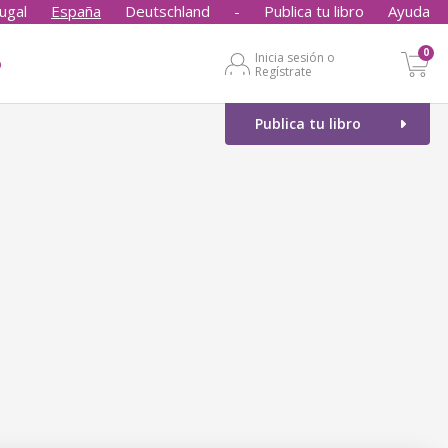
ugal
España
Deutschland
-
Publica tu libro
Ayuda
0
Inicia sesión o
o
Regístrate
Publica tu libro