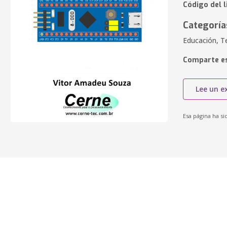
Código del l
Categoría
Educación, T
Comparte es
Lee un e
Esa página ha si