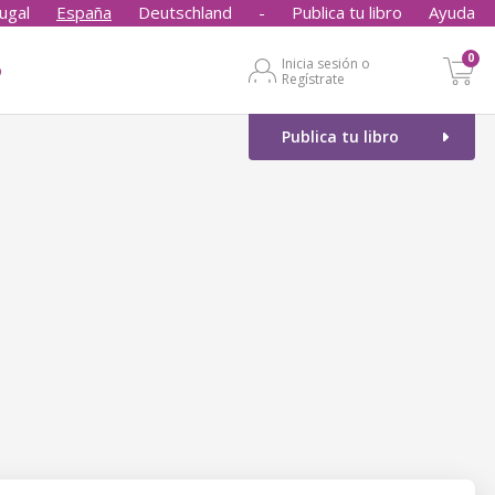
ugal
España
Deutschland
-
Publica tu libro
Ayuda
0
Inicia sesión o
o
Regístrate
Publica tu libro