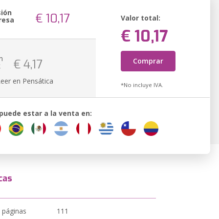
sión
€ 10,17
Valor total:
resa
€ 10,17
n
Comprar
€ 4,17
k
Leer en Pensática
*No incluye IVA.
 puede estar a la venta en:
cas
 páginas
111