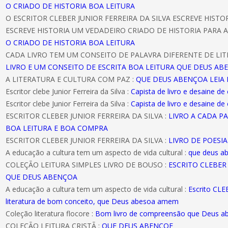
O CRIADO DE HISTORIA BOA LEITURA
O ESCRITOR CLEBER JUNIOR FERREIRA DA SILVA ESCREVE HIST
ESCREVE HISTORIA UM VEDADEIRO CRIADO DE HISTORIA PARA A
O CRIADO DE HISTORIA BOA LEITURA
CADA LIVRO TEM UM CONSEITO DE PALAVRA DIFERENTE DE LIT
LIVRO E UM CONSEITO DE ESCRITA BOA LEITURA QUE DEUS AB
A LITERATURA E CULTURA COM PAZ :
QUE DEUS ABENÇOA LEIA 
Escritor clebe Junior Ferreira da Silva :
Capista de livro e desaine de
Escritor clebe Junior Ferreira da Silva :
Capista de livro e desaine de
ESCRITOR CLEBER JUNIOR FERREIRA DA SILVA :
LIVRO A CADA P
BOA LEITURA E BOA COMPRA
ESCRITOR CLEBER JUNIOR FERREIRA DA SILVA :
LIVRO DE POESI
A educação a cultura tem um aspecto de vida cultural :
que deus a
COLEÇÃO LEITURA SIMPLES LIVRO DE BOUSO :
ESCRITO CLEBER 
QUE DEUS ABENÇOA
A educação a cultura tem um aspecto de vida cultural :
Escrito CL
literatura de bom conceito, que Deus abesoa amem
Coleção literatura flocore :
Bom livro de compreensão que Deus 
COLEÇÃO LEITURA CRISTÃ :
QUE DEUS ABENÇOE