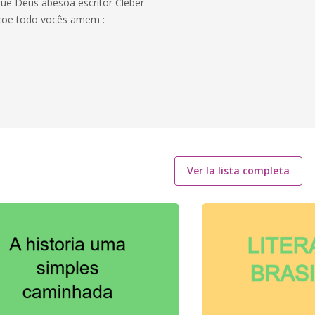
 que Deus abesoa escritor Cleber
ençoe todo vocês amem :
Ver la lista completa