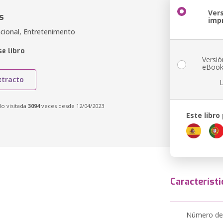
Ver
s
imp
acional, Entretenimento
e libro
Versió
eBoo
xtracto
do visitada
3094
veces desde 12/04/2023
Este libro
Característi
Número de