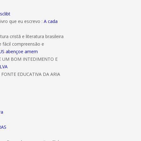
sclibt
livro que eu escrevo :
A cada
ura cristã e literatura brasileira
e fácil compreensão e
 DEUS abençoe amem
DE UM BOM INTEDIMENTO E
ILVA
 FONTE EDUCATIVA DA ARIA
ra
RAS