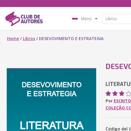
Menú
Home
/
Libros
/
DESEVOVIMENTO E ESTRATEGIA
DESEVO
LITERATU
Por
ESCRITO
COLEÇÃO C
Código del 