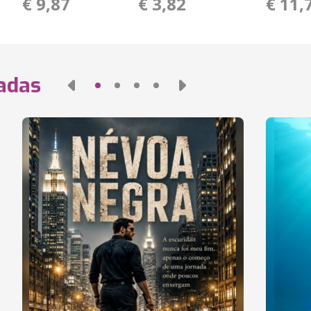
€ 9,87
€ 3,82
€ 11,
nadas