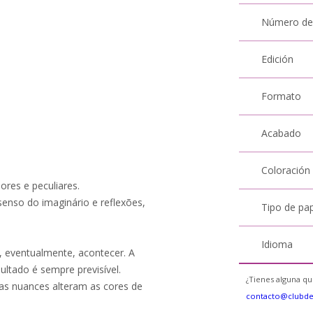
Número de
Edición
Formato
Acabado
Coloración
res e peculiares.
enso do imaginário e reflexões,
Tipo de pa
Idioma
eventualmente, acontecer. A
ultado é sempre previsível.
¿Tienes alguna qu
 as nuances alteram as cores de
contacto@clubd