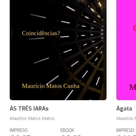
ÀS TRÊS IARAs
Ágata
Maurício Matos Matos
Maurício
IMPRESO
EBOOK
IMPRESO