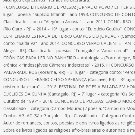
- CONCURSO LITERÁRIO DE POESIA: JORNAL O POVO / LITTERIS EDIT
lugar – poesia: "Suplicio Infantil" - ano 1993. CONCURSO DE CONT
Classificado - conto: "Alegórica Amasia". – ano 2011. CONCUR
(Rio Claro - RJ) – 2014 – 10° lugar - conto: "Eu odeio Getúlio".
CENTENÁRIO ESTRADA DE FERRO CAMPOS DO JORDÃO - (Campos do
conto: "Saída 92" - ano 2014. CONCURSO VERÃO CALIENTE - AN
Alegre - RS): Classificado – poesias: "Triangulo" e "Amor carnal"
CRÔNICAS PARA LER NO BANHEIRO – Antologia – (Porto Alegre, RS)
crônica -: “Indesejáveis Câmeras Indiscretas” - 2015. III CONC
PALAVRADEIROS (Roraima, RR) – 3º lugar – categoria conto: “Perdas
CONCURSO LITERÁRIO CELSO SPERANÇA (Cascavel, PR) – 3º lugar – 
mistério da xícara” - – 2018. FESTIVAL DE POESIA FALADA EM
EUCLIDES DA CUNHA (Cantagalo, RJ) – 7º lugar – categoria “Os Sert
Outubro de 1897” – 2018. CONCURSO DE POESIAS: CAMPO MOUR
classificado – categoria (Campo Mourão) / poesia: “Campo rio Mou
Contos AGLAC (São Gonçalo – RJ) - Classificado – Categoria Conto:
Autor de romances, contos, poesias e dois livros ligados as religiõe
Sobre os livros ligados as religiões afro-brasileiras o autor não é