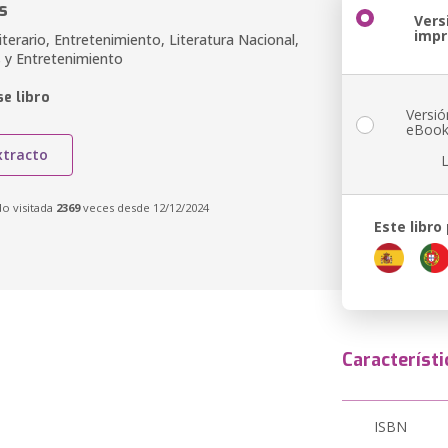
s
Vers
imp
iterario, Entretenimiento, Literatura Nacional,
s y Entretenimiento
e libro
Versió
eBoo
xtracto
do visitada
2369
veces desde 12/12/2024
Este libro
Característi
ISBN