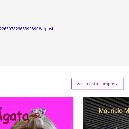
622650782365390890#allposts
Ver la lista completa