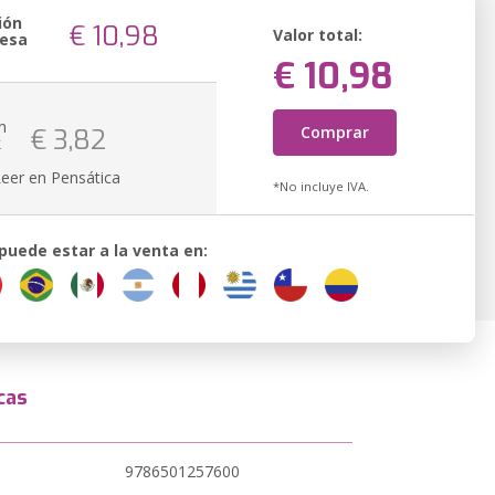
ión
€ 10,98
Valor total:
resa
€ 10,98
n
Comprar
€ 3,82
k
Leer en Pensática
*No incluye IVA.
 puede estar a la venta en:
cas
9786501257600