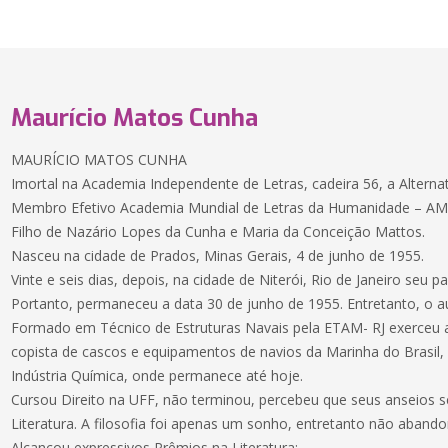
Maurício Matos Cunha
MAURÍCIO MATOS CUNHA
Imortal na Academia Independente de Letras, cadeira 56, a Alternat
Membro Efetivo Academia Mundial de Letras da Humanidade – AM
Filho de Nazário Lopes da Cunha e Maria da Conceição Mattos.
Nasceu na cidade de Prados, Minas Gerais, 4 de junho de 1955.
Vinte e seis dias, depois, na cidade de Niterói, Rio de Janeiro seu pai
Portanto, permaneceu a data 30 de junho de 1955. Entretanto, o aut
Formado em Técnico de Estruturas Navais pela ETAM- RJ exerceu a
copista de cascos e equipamentos de navios da Marinha do Brasil
Indústria Química, onde permanece até hoje.
Cursou Direito na UFF, não terminou, percebeu que seus anseios s
Literatura. A filosofia foi apenas um sonho, entretanto não abando
Alcançou expressivos Prêmios na Literatura: