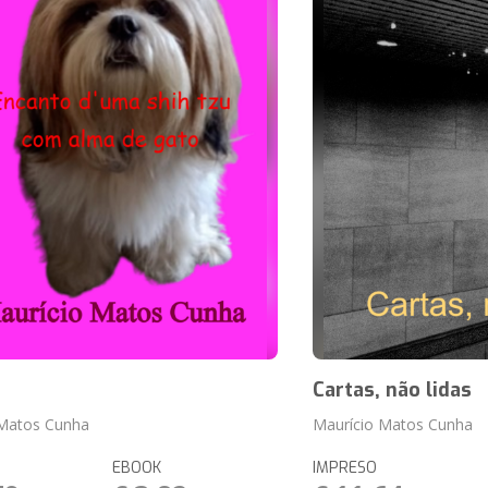
Cartas, não lidas
 Matos Cunha
Maurício Matos Cunha
EBOOK
IMPRESO