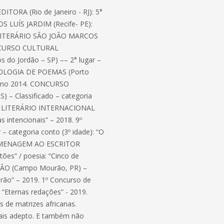
ORA (Rio de Janeiro - RJ): 5°
OS LUÍS JARDIM (Recife- PE):
SO LITERÁRIO SÃO JOÃO MARCOS
 CONCURSO CULTURAL
 Jordão – SP) –– 2° lugar –
TOLOGIA DE POEMAS (Porto
 – ano 2014. CONCURSO
 – Classificado – categoria
URSO LITERÁRIO INTERNACIONAL
 intencionais” – 2018. 9º
categoria conto (3º idade): “O
 HOMENAGEM AO ESCRITOR
ões” / poesia: “Cinco de
ÃO (Campo Mourão, PR) –
rão” – 2019. 1º Concurso de
 “Eternas redações” - 2019.
s de matrizes africanas.
 mais adepto. E também não