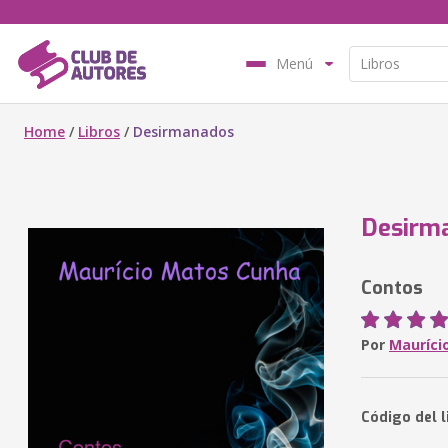
Menú
Home
/
Libros
/
Desirmanados
Desirm
Contos
Por
Mauríci
Código del l