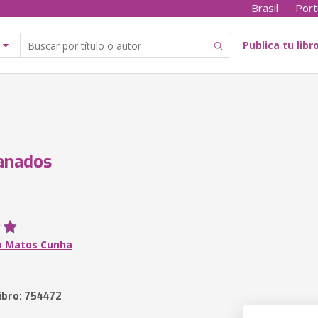
Brasil
Port
Publica tu libr
anados
o Matos Cunha
ibro: 754472