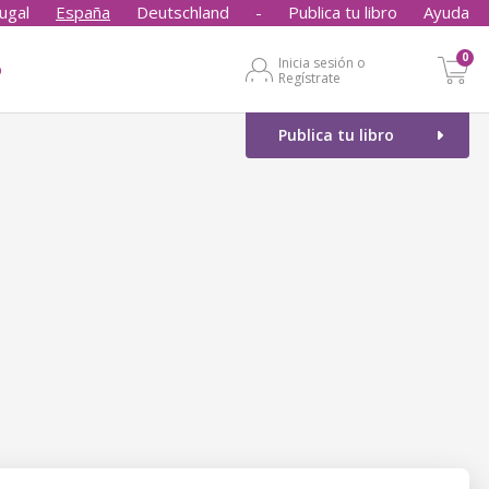
ugal
España
Deutschland
-
Publica tu libro
Ayuda
0
Inicia sesión o
o
Regístrate
Publica tu libro