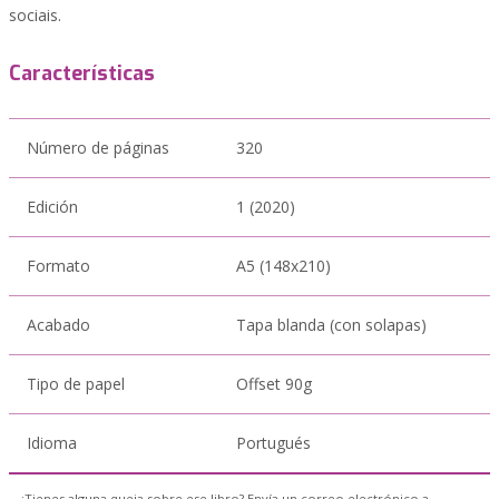
sociais.
Características
Número de páginas
320
Edición
1 (2020)
Formato
A5 (148x210)
Acabado
Tapa blanda (con solapas)
Tipo de papel
Offset 90g
Idioma
Portugués
¿Tienes alguna queja sobre ese libro? Envía un correo electrónico a