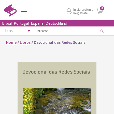
0
Inicia sesión o
Regístrate
Brasil
Portugal
España
Deutschland
Home
/
Libros
/
Devocional das Redes Sociais