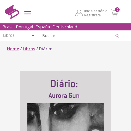
0
Inicia sesión o
Regístrate
Brasil
Portugal
España
Deutschland
Home
/
Libros
/
Diário: