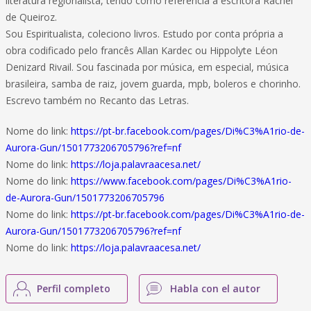
literatura regionalista, tendo como referência a escritora Rachel
de Queiroz.
Sou Espiritualista, coleciono livros. Estudo por conta própria a
obra codificado pelo francês Allan Kardec ou Hippolyte Léon
Denizard Rivail. Sou fascinada por música, em especial, música
brasileira, samba de raiz, jovem guarda, mpb, boleros e chorinho.
Escrevo também no Recanto das Letras.
Nome do link:
https://pt-br.facebook.com/pages/Di%C3%A1rio-de-
Aurora-Gun/1501773206705796?ref=nf
Nome do link:
https://loja.palavraacesa.net/
Nome do link:
https://www.facebook.com/pages/Di%C3%A1rio-
de-Aurora-Gun/1501773206705796
Nome do link:
https://pt-br.facebook.com/pages/Di%C3%A1rio-de-
Aurora-Gun/1501773206705796?ref=nf
Nome do link:
https://loja.palavraacesa.net/
Perfil completo
Habla con el autor