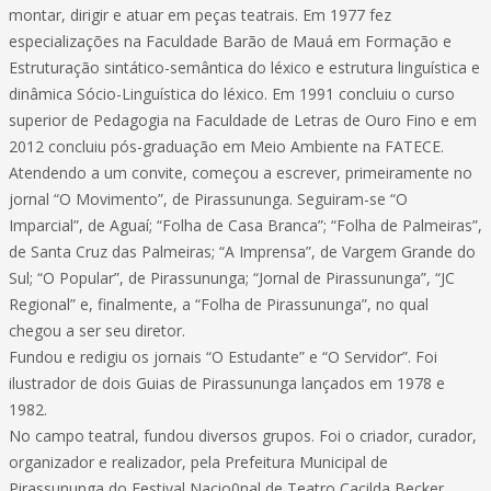
montar, dirigir e atuar em peças teatrais. Em 1977 fez
especializações na Faculdade Barão de Mauá em Formação e
Estruturação sintático-semântica do léxico e estrutura linguística e
dinâmica Sócio-Linguística do léxico. Em 1991 concluiu o curso
superior de Pedagogia na Faculdade de Letras de Ouro Fino e em
2012 concluiu pós-graduação em Meio Ambiente na FATECE.
Atendendo a um convite, começou a escrever, primeiramente no
jornal “O Movimento”, de Pirassununga. Seguiram-se “O
Imparcial”, de Aguaí; “Folha de Casa Branca”; “Folha de Palmeiras”,
de Santa Cruz das Palmeiras; “A Imprensa”, de Vargem Grande do
Sul; “O Popular”, de Pirassununga; “Jornal de Pirassununga”, “JC
Regional” e, finalmente, a “Folha de Pirassununga”, no qual
chegou a ser seu diretor.
Fundou e redigiu os jornais “O Estudante” e “O Servidor”. Foi
ilustrador de dois Guias de Pirassununga lançados em 1978 e
1982.
No campo teatral, fundou diversos grupos. Foi o criador, curador,
organizador e realizador, pela Prefeitura Municipal de
Pirassununga do Festival Nacio0nal de Teatro Cacilda Becker.