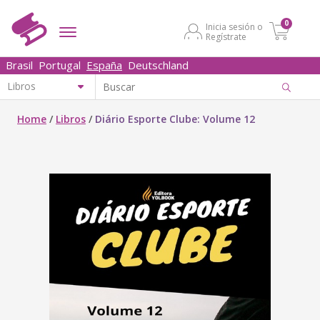
0
Inicia sesión o
Regístrate
Brasil
Portugal
España
Deutschland
Home
/
Libros
/
Diário Esporte Clube: Volume 12