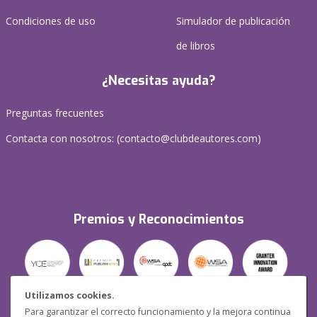
Condiciones de uso
Simulador de publicación
de libros
¿Necesitas ayuda?
Preguntas frecuentes
Contacta con nosotros: (
contacto@clubdeautores.com
)
Premios y Reconocimientos
Utilizamos cookies.
Para garantizar el correcto funcionamiento y la mejora continua
Seguridad