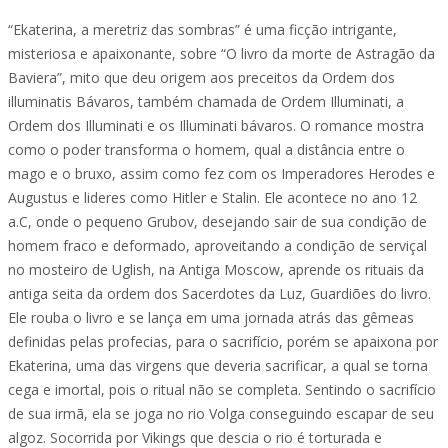
“Ekaterina, a meretriz das sombras” é uma ficção intrigante,
misteriosa e apaixonante, sobre “O livro da morte de Astragão da
Baviera”, mito que deu origem aos preceitos da Ordem dos
illuminatis Bávaros, também chamada de Ordem Illuminati, a
Ordem dos Illuminati e os Illuminati bávaros. O romance mostra
como o poder transforma o homem, qual a distância entre o
mago e o bruxo, assim como fez com os Imperadores Herodes e
Augustus e lideres como Hitler e Stalin. Ele acontece no ano 12
a.C, onde o pequeno Grubov, desejando sair de sua condição de
homem fraco e deformado, aproveitando a condição de serviçal
no mosteiro de Uglish, na Antiga Moscow, aprende os rituais da
antiga seita da ordem dos Sacerdotes da Luz, Guardiões do livro.
Ele rouba o livro e se lança em uma jornada atrás das gêmeas
definidas pelas profecias, para o sacrifício, porém se apaixona por
Ekaterina, uma das virgens que deveria sacrificar, a qual se torna
cega e imortal, pois o ritual não se completa. Sentindo o sacrifício
de sua irmã, ela se joga no rio Volga conseguindo escapar de seu
algoz. Socorrida por Vikings que descia o rio é torturada e