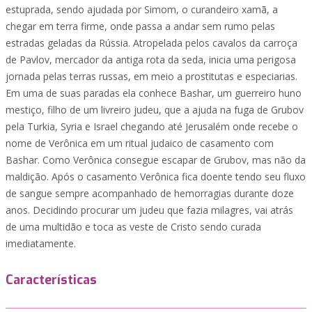
estuprada, sendo ajudada por Simom, o curandeiro xamã, a
chegar em terra firme, onde passa a andar sem rumo pelas
estradas geladas da Rússia. Atropelada pelos cavalos da carroça
de Pavlov, mercador da antiga rota da seda, inicia uma perigosa
jornada pelas terras russas, em meio a prostitutas e especiarias.
Em uma de suas paradas ela conhece Bashar, um guerreiro huno
mestiço, filho de um livreiro judeu, que a ajuda na fuga de Grubov
pela Turkia, Syria e Israel chegando até Jerusalém onde recebe o
nome de Verônica em um ritual judaico de casamento com
Bashar. Como Verônica consegue escapar de Grubov, mas não da
maldição. Após o casamento Verônica fica doente tendo seu fluxo
de sangue sempre acompanhado de hemorragias durante doze
anos. Decidindo procurar um judeu que fazia milagres, vai atrás
de uma multidão e toca as veste de Cristo sendo curada
imediatamente.
Características