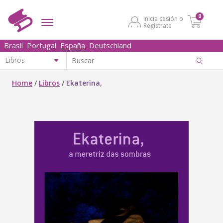
0
Inicia sesión o
Regístrate
Brasil
Portugal
España
Deutschland
Home
/
Libros
/
Ekaterina,