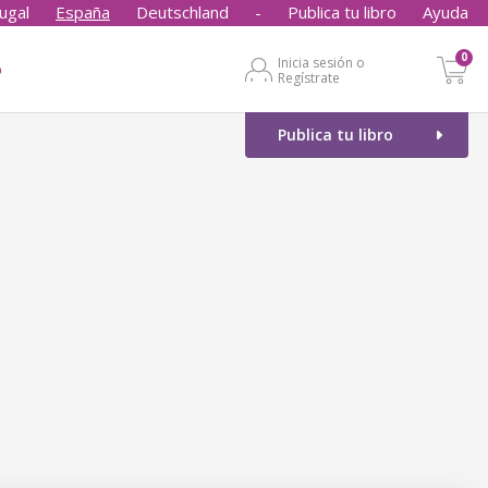
ugal
España
Deutschland
-
Publica tu libro
Ayuda
0
Inicia sesión o
o
Regístrate
Publica tu libro