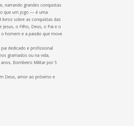
de, narrando grandes conquistas
 do que um jogo — é uma
3 livros sobre as conquistas das
 Jesus, o Filho, Deus, o Pai e o
ove o homem e a paixão que move
 pai dedicado e profissional
 nos gramados ou na vida,
 anos, Bombeiro Militar por 5
é em Deus, amor ao próximo e