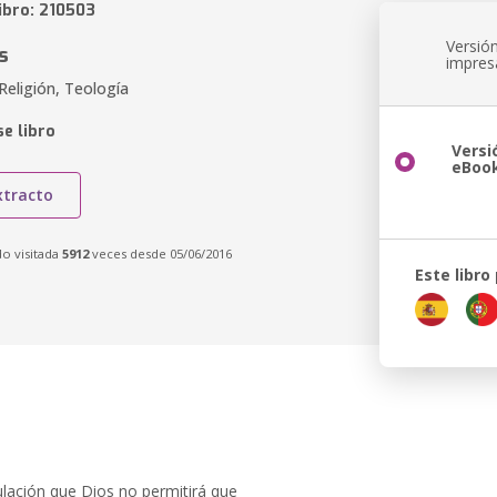
ibro: 210503
Versió
s
impres
Religión, Teología
e libro
Versi
eBoo
xtracto
do visitada
5912
veces desde 05/06/2016
Este libro
bulación que Dios no permitirá que