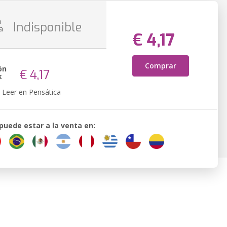
n
Indisponible
a
€ 4,17
Comprar
ón
€ 4,17
k
Leer en Pensática
 puede estar a la venta en: