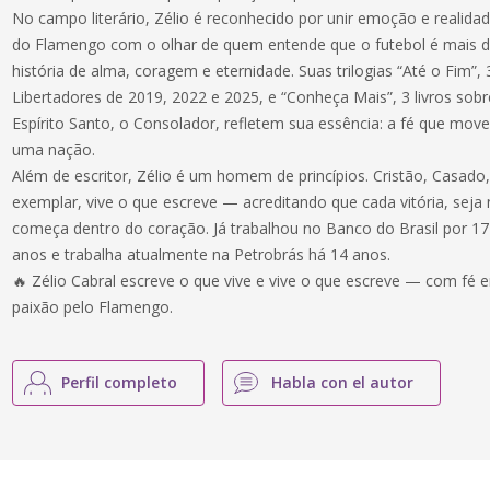
No campo literário, Zélio é reconhecido por unir emoção e realida
do Flamengo com o olhar de quem entende que o futebol é mais
história de alma, coragem e eternidade. Suas trilogias “Até o Fim”, 
Libertadores de 2019, 2022 e 2025, e “Conheça Mais”, 3 livros sobre
Espírito Santo, o Consolador, refletem sua essência: a fé que m
uma nação.
Além de escritor, Zélio é um homem de princípios. Cristão, Casado,
exemplar, vive o que escreve — acreditando que cada vitória, seja
começa dentro do coração. Já trabalhou no Banco do Brasil por 17
anos e trabalha atualmente na Petrobrás há 14 anos.
🔥 Zélio Cabral escreve o que vive e vive o que escreve — com f
paixão pelo Flamengo.
Perfil completo
Habla con el autor