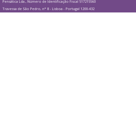
Pensática Lda., Número de Identificação Fiscal 517215560
Travessa de São Pedro, n° 8 - Lisboa - Portugal 1200-432