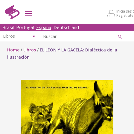
Inicia sesi
Regístrate
Brasil
Portugal
España
Deutschland
Home
/
Libros
/
EL LEON Y LA GACELA: Dialéctica de la
ilustración