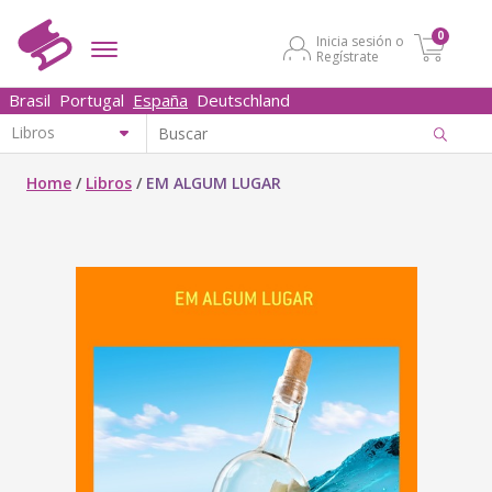
0
Inicia sesión o
Regístrate
Brasil
Portugal
España
Deutschland
Home
/
Libros
/
EM ALGUM LUGAR