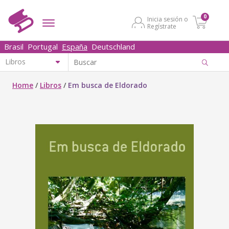
0
Inicia sesión o
Regístrate
Brasil
Portugal
España
Deutschland
Home
/
Libros
/
Em busca de Eldorado