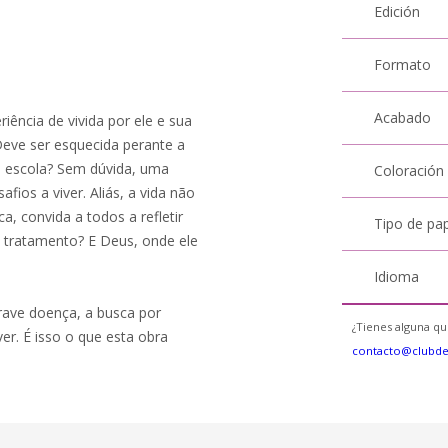
Edición
Formato
Acabado
ência de vivida por ele e sua
Deve ser esquecida perante a
 à escola? Sem dúvida, uma
Coloración
fios a viver. Aliás, a vida não
a, convida a todos a refletir
Tipo de pa
o tratamento? E Deus, onde ele
Idioma
grave doença, a busca por
¿Tienes alguna qu
er. É isso o que esta obra
contacto@clubd