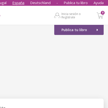
ugal
España
Deutschland
-
Publica tu libro
Ayuda
0
Inicia sesión o
o
Regístrate
Publica tu libro