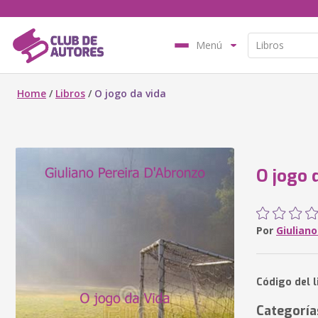
Menú
Home
/
Libros
/
O jogo da vida
O jogo 
Por
Giulian
Código del 
Categoría