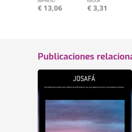
IMPRESO
EBOOK
€ 13,06
€ 3,31
Publicaciones relacio