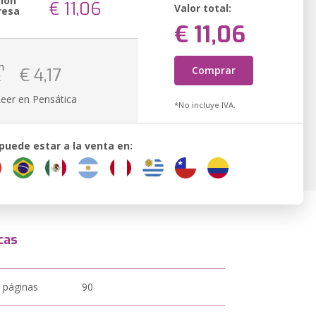
sión
€ 11,06
Valor total:
resa
€ 11,06
n
Comprar
€ 4,17
k
Leer en Pensática
*No incluye IVA.
 puede estar a la venta en:
cas
 páginas
90