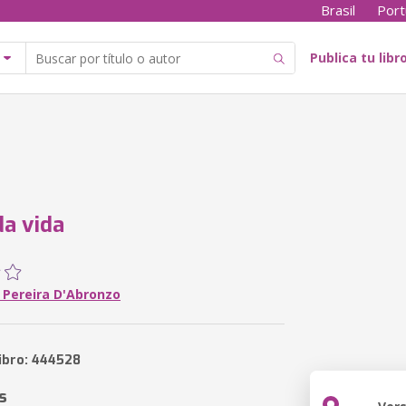
Brasil
Port
Publica tu libr
da vida
o Pereira D'Abronzo
libro: 444528
s