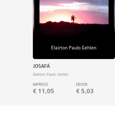
JOSAFÁ
Elairton Paulo Gehlen
IMPRESO
EBOOK
€ 11,05
€ 5,03