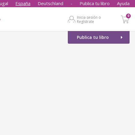
ugal
España
Deutschland
-
Publica tu libro
Ayuda
0
Inicia sesión o
o
Regístrate
Publica tu libro