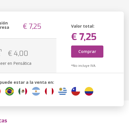
sión
€ 7,25
Valor total:
resa
€ 7,25
n
Comprar
€ 4,00
k
Leer en Pensática
*No incluye IVA.
 puede estar a la venta en:
cas