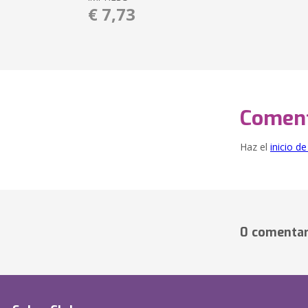
€ 7,73
Coment
Haz el
inicio d
0 comentar