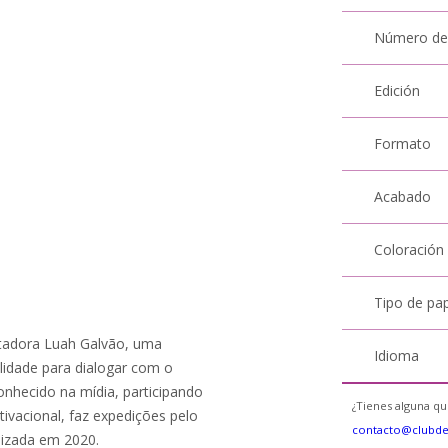
Número de
Edición
Formato
Acabado
Coloración
Tipo de pa
tadora Luah Galvão, uma
Idioma
lidade para dialogar com o
nhecido na mídia, participando
¿Tienes alguna qu
tivacional, faz expedições pelo
contacto@clubd
lizada em 2020.