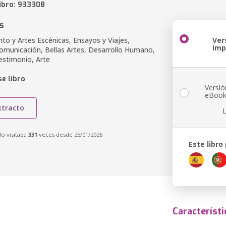
libro: 933308
s
to y Artes Escénicas, Ensayos y Viajes,
Ver
imp
Comunicación, Bellas Artes, Desarrollo Humano,
estimonio, Arte
e libro
Versió
eBoo
xtracto
do visitada
331
veces desde 25/01/2026
Este libro
Característi