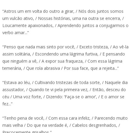
“Astros um em volta do outro a girar, / Nós dois juntos somos
um vulcão ativo, / Nossas histórias, uma na outra se encerra, /
Loucamente apaixonados, / Aprendendo juntos a conjugarmos o
verbo amar...”
“Penso que nada mais sinto por você, / Exceto tristeza, / Ao vê-la
assim solitária, / Escondendo uma lágrima furtiva, / E pensando
que ninguém a vê, / A expor sua fraqueza, / Com essa lágrima
temerária, / Que rola abrasiva / Por sua face, que a rejeita...”
“Estava ao léu, / Cultivando tristezas de toda sorte, / Naquele dia
assustador, / Quando te vi pela primeira vez, / Então, desceu do
céu / Uma voz forte, / Dizendo: ‘Faça-se o amor’, / E o amor se
fez...”
“Tenho pena de você, / Com essa cara infeliz, / Parecendo muito
mais velha / Do que na verdade é, / Cabelos desgrenhados, /
Precocemente grisalhos,”