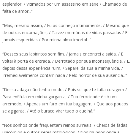
esplendor, / Vitimados por um assassino em série / Chamado de
falta de amor...”
“Mas, mesmo assim, / Eu as conheço intimamente, / Mesmo que
de outras encarnações, / Talvez memórias de vidas passadas / E
jamais esquecidas / Por minha alma imortal...”
“Desses seus labirintos sem fim, / Jamais encontrei a saída, / E
voltei à porta de entrada, / Derrotado por sua inconsequência, / E,
depois dessa experiência ruim, / Separei da sua a minha vida, /
Irremediavelmente contaminada / Pelo horror de sua ausência...”
“Dessa adaga não tenho medo, / Pois sei que te falta coragem /
Para enfiá-la em minha garganta, / Tua ferocidade é só um
arremedo, / Apenas um furo em tua bagagem, / Que aos poucos
se agiganta, / Até o buraco virar tudo o que há,”
“Nos sonhos onde frequentam reinos surreais, / Cheios de fadas,
unicórnios e outros seres mitológicos, / Nos mundos onde a