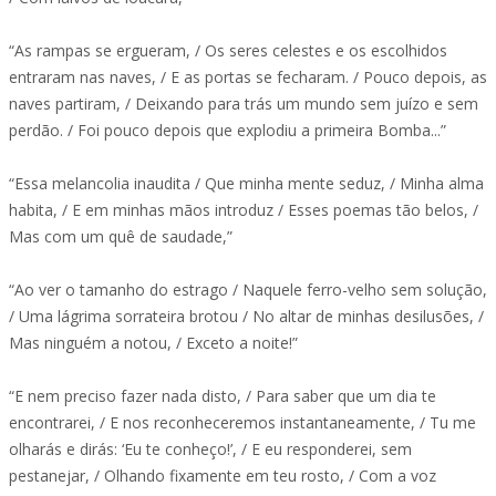
“As rampas se ergueram, / Os seres celestes e os escolhidos
entraram nas naves, / E as portas se fecharam. / Pouco depois, as
naves partiram, / Deixando para trás um mundo sem juízo e sem
perdão. / Foi pouco depois que explodiu a primeira Bomba...”
“Essa melancolia inaudita / Que minha mente seduz, / Minha alma
habita, / E em minhas mãos introduz / Esses poemas tão belos, /
Mas com um quê de saudade,”
“Ao ver o tamanho do estrago / Naquele ferro-velho sem solução,
/ Uma lágrima sorrateira brotou / No altar de minhas desilusões, /
Mas ninguém a notou, / Exceto a noite!”
“E nem preciso fazer nada disto, / Para saber que um dia te
encontrarei, / E nos reconheceremos instantaneamente, / Tu me
olharás e dirás: ‘Eu te conheço!’, / E eu responderei, sem
pestanejar, / Olhando fixamente em teu rosto, / Com a voz