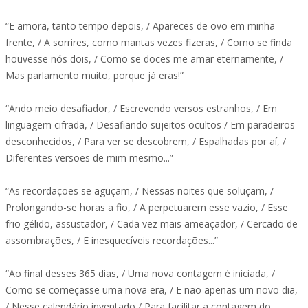
“E amora, tanto tempo depois, / Apareces de ovo em minha
frente, / A sorrires, como mantas vezes fizeras, / Como se finda
houvesse nós dois, / Como se doces me amar eternamente, /
Mas parlamento muito, porque já eras!”
“Ando meio desafiador, / Escrevendo versos estranhos, / Em
linguagem cifrada, / Desafiando sujeitos ocultos / Em paradeiros
desconhecidos, / Para ver se descobrem, / Espalhadas por aí, /
Diferentes versões de mim mesmo...”
“As recordações se aguçam, / Nessas noites que soluçam, /
Prolongando-se horas a fio, / A perpetuarem esse vazio, / Esse
frio gélido, assustador, / Cada vez mais ameaçador, / Cercado de
assombrações, / E inesquecíveis recordações...”
“Ao final desses 365 dias, / Uma nova contagem é iniciada, /
Como se começasse uma nova era, / E não apenas um novo dia,
/ Nesse calendário inventado / Para facilitar a contagem do