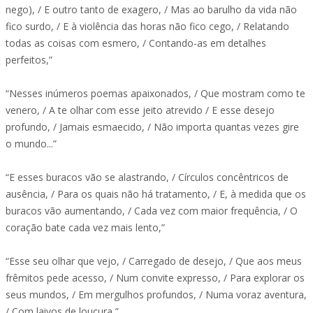
nego), / E outro tanto de exagero, / Mas ao barulho da vida não
fico surdo, / E à violência das horas não fico cego, / Relatando
todas as coisas com esmero, / Contando-as em detalhes
perfeitos,”
“Nesses inúmeros poemas apaixonados, / Que mostram como te
venero, / A te olhar com esse jeito atrevido / E esse desejo
profundo, / Jamais esmaecido, / Não importa quantas vezes gire
o mundo...”
“E esses buracos vão se alastrando, / Círculos concêntricos de
ausência, / Para os quais não há tratamento, / E, à medida que os
buracos vão aumentando, / Cada vez com maior frequência, / O
coração bate cada vez mais lento,”
“Esse seu olhar que vejo, / Carregado de desejo, / Que aos meus
frêmitos pede acesso, / Num convite expresso, / Para explorar os
seus mundos, / Em mergulhos profundos, / Numa voraz aventura,
/ Com laivos de loucura,”