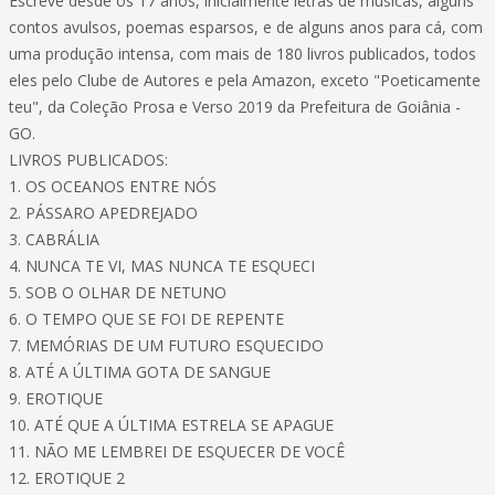
Escreve desde os 17 anos, inicialmente letras de músicas, alguns
contos avulsos, poemas esparsos, e de alguns anos para cá, com
uma produção intensa, com mais de 180 livros publicados, todos
eles pelo Clube de Autores e pela Amazon, exceto "Poeticamente
teu", da Coleção Prosa e Verso 2019 da Prefeitura de Goiânia -
GO.
LIVROS PUBLICADOS:
1. OS OCEANOS ENTRE NÓS
2. PÁSSARO APEDREJADO
3. CABRÁLIA
4. NUNCA TE VI, MAS NUNCA TE ESQUECI
5. SOB O OLHAR DE NETUNO
6. O TEMPO QUE SE FOI DE REPENTE
7. MEMÓRIAS DE UM FUTURO ESQUECIDO
8. ATÉ A ÚLTIMA GOTA DE SANGUE
9. EROTIQUE
10. ATÉ QUE A ÚLTIMA ESTRELA SE APAGUE
11. NÃO ME LEMBREI DE ESQUECER DE VOCÊ
12. EROTIQUE 2