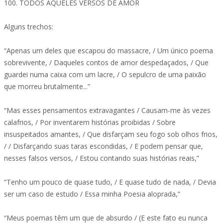
100. TODOS AQUELES VERSOS DE AMOR
Alguns trechos:
“Apenas um deles que escapou do massacre, / Um único poema
sobrevivente, / Daqueles contos de amor despedaçados, / Que
guardei numa caixa com um lacre, / O sepulcro de uma paixão
que morreu brutalmente...”
“Mas esses pensamentos extravagantes / Causam-me às vezes
calafrios, / Por inventarem histórias proibidas / Sobre
insuspeitados amantes, / Que disfarçam seu fogo sob olhos frios,
/ / Disfarçando suas taras escondidas, / E podem pensar que,
nesses falsos versos, / Estou contando suas histórias reais,”
“Tenho um pouco de quase tudo, / E quase tudo de nada, / Devia
ser um caso de estudo / Essa minha Poesia aloprada,”
“Meus poemas têm um que de absurdo / (E este fato eu nunca