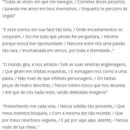
“Todas as vezes em que me navegas, / Cometes doces perjúrios,
/ Jurando-me amor em teus murmúrios, / Enquanto te percorro às
cegas!”
“E esse sorriso em sua face tão bela, / Onde encantamentos se
conjuram, / Diz-me tudo que jamais lhe perguntara, / Mesmo
porque nunca tive oportunidade: / Nascerá entre nós uma paixão
tão rara, / Imortalizada em versos, por toda a eternidade...”
“O mundo gira, e nos arrasta / Sob as suas sinistras engrenagens,
/ Que giram em órbitas esquisitas, / E esmagam-nos como a uma
pasta, / Não mais do que infelizes personagens, / Em tantas
peças de teatro descritas, / Nesse roteiro tosco que nos devasta,
/ Até que de nós nada reste, senão deletadas imagens!”
“Preenchendo-me cada veia, / Nessa solidão tão presente, / Que
meus instintos bloqueia, / Com a mesma dor tão recente, / Que
por meus neurônios vagueia, / E jaz por aqui aqui, latente, / Nessa
noite de lua cheia...”