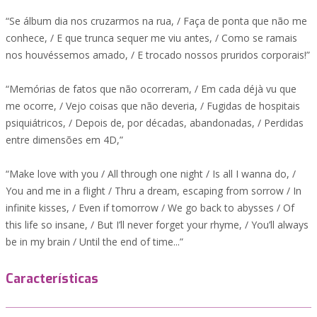
“Se álbum dia nos cruzarmos na rua, / Faça de ponta que não me
conhece, / E que trunca sequer me viu antes, / Como se ramais
nos houvéssemos amado, / E trocado nossos pruridos corporais!”
“Memórias de fatos que não ocorreram, / Em cada déjà vu que
me ocorre, / Vejo coisas que não deveria, / Fugidas de hospitais
psiquiátricos, / Depois de, por décadas, abandonadas, / Perdidas
entre dimensões em 4D,”
“Make love with you / All through one night / Is all I wanna do, /
You and me in a flight / Thru a dream, escaping from sorrow / In
infinite kisses, / Even if tomorrow / We go back to abysses / Of
this life so insane, / But I’ll never forget your rhyme, / You’ll always
be in my brain / Until the end of time...”
Características