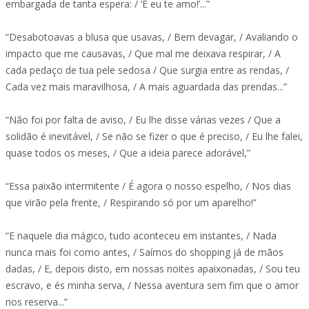
embargada de tanta espera: / ‘E eu te amo!’...”
“Desabotoavas a blusa que usavas, / Bem devagar, / Avaliando o
impacto que me causavas, / Que mal me deixava respirar, / A
cada pedaço de tua pele sedosa / Que surgia entre as rendas, /
Cada vez mais maravilhosa, / A mais aguardada das prendas...”
“Não foi por falta de aviso, / Eu lhe disse várias vezes / Que a
solidão é inevitável, / Se não se fizer o que é preciso, / Eu lhe falei,
quase todos os meses, / Que a ideia parece adorável,”
“Essa paixão intermitente / É agora o nosso espelho, / Nos dias
que virão pela frente, / Respirando só por um aparelho!”
“E naquele dia mágico, tudo aconteceu em instantes, / Nada
nunca mais foi como antes, / Saímos do shopping já de mãos
dadas, / E, depois disto, em nossas noites apaixonadas, / Sou teu
escravo, e és minha serva, / Nessa aventura sem fim que o amor
nos reserva...”