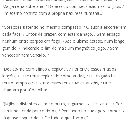
Magia reina soberana, / De acordo com seus axiomas ilógicos, /
Em eterno conflito com a própria natureza humana...”
“Corações batendo no mesmo compasso, / O suor a escorrer em
cada face, / Gritos de prazer, com estardalhaço, / Sem espaço
nenhum entre corpos em fogo, / Até o último êxtase, num longo
gemido, / Indicando o fim de mais um magnético jogo, / Sem
vencedor nem vencido...”
“Dedico-me com afinco a explorar, / Por entre esses macios
lençóis, / Esse teu inexplorado corpo audaz, / Eu, fisgado há
muito tempo atrás, / Por esses teus suaves anzóis, / Que
chamam por aí de olhar...”
“(M)ilhas distantes / Um do outro, seguimos, / Hesitantes, / Por
caminhos onde pouco rimos, / Pensando no que agora somos, /
Já quase esquecidos / De tudo o que fomos,”