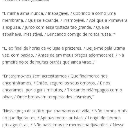
“E minha alma inunda, / Inapagável, / Cobrindo-a como uma
membrana, / Que se expande, / Irremovível, / Até que a Primavera
a expulsa, / Junto com essa tristeza tão grande, / Que se
espalhava, irresistível, / Brincando comigo de roleta russa...”
“E, ao final de horas de volúpia e prazeres, / Beija-me pela última
vez, com paixão, / Antes de em meus braços adormeceres, / Na
primeira noite de muitas outras que ainda virão...”
“Encaramo-nos sem acreditarmos / Que finalmente nos
encontráramos, / Então, segurei os seus ombros, / E nos
encaramos, por alguns minutos, / Trocando relâmpagos com o
olhar, / Onde brotavam tempestades cósmicas,”
“Nessa peça de teatro que chamamos de vida, / Não somos mais
do que figurantes, / Apenas meros artistas, / Longe de sermos
protagonistas, / Não passamos de meros coadjuvantes, / Nesse