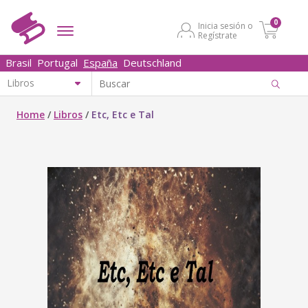
0
Inicia sesión o
Regístrate
Brasil
Portugal
España
Deutschland
Home
/
Libros
/
Etc, Etc e Tal