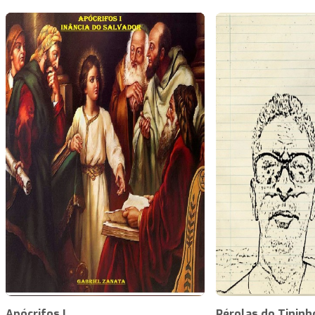
Apócrifos I
Pérolas do Tininh