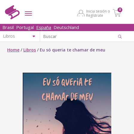
0
Inicia sesión o
Regístrate
Brasil
Portugal
España
Deutschland
Home
/
Libros
/
Eu só queria te chamar de meu