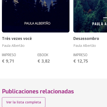
Três vezes você
Desassombro
Paula Albertão
Paula Albertão
IMPRESO
EBOOK
IMPRESO
€ 9,71
€ 3,82
€ 12,75
Publicaciones relacionadas
Ver la lista completa