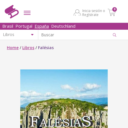
0
Inicia sesión o
Regístrate
Brasil
Portugal
España
Deutschland
Home
/
Libros
/
Falésias