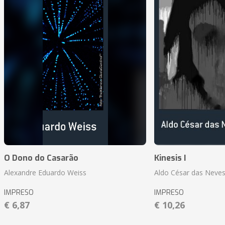
O Dono do Casarão
Kinesis I
Alexandre Eduardo Weiss
Aldo César das Neves
IMPRESO
IMPRESO
€ 6,87
€ 10,26