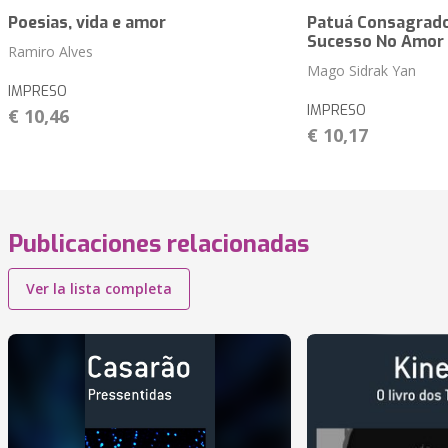
Poesias, vida e amor
Patuá Consagrado
Sucesso No Amor
Ramiro Alves
Mago Sidrak Yan
IMPRESO
IMPRESO
€ 10,46
€ 10,17
Publicaciones relacionadas
Ver la lista completa