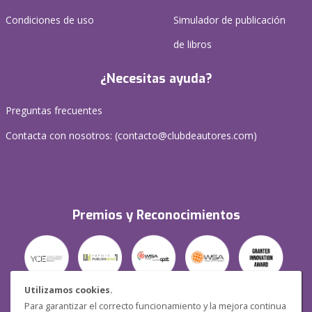
Condiciones de uso
Simulador de publicación
de libros
¿Necesitas ayuda?
Preguntas frecuentes
Contacta con nosotros: (
contacto@clubdeautores.com
)
Premios y Reconocimientos
Utilizamos cookies.
Para garantizar el correcto funcionamiento y la mejora continua
Seguridad