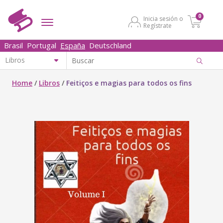
0
Inicia sesión o
Regístrate
Brasil
Portugal
España
Deutschland
Home
/
Libros
/
Feitiços e magias para todos os fins