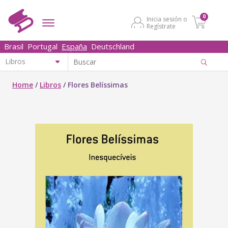
0
Inicia sesión o
Regístrate
Brasil
Portugal
España
Deutschland
Home
/
Libros
/
Flores Belíssimas