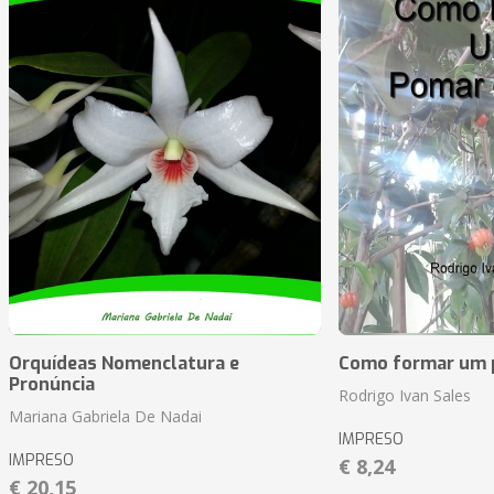
Orquídeas Nomenclatura e
Como formar um p
Pronúncia
Rodrigo Ivan Sales
Mariana Gabriela De Nadai
IMPRESO
IMPRESO
€ 8,24
€ 20,15