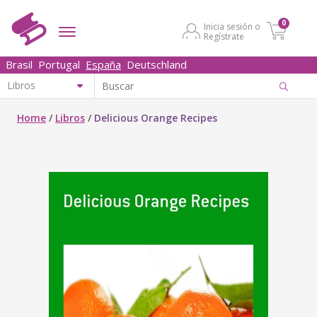
0
Inicia sesión o
Regístrate
Brasil
Portugal
España
Deutschland
Home
/
Libros
/
Delicious Orange Recipes