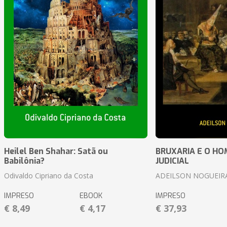
Heilel Ben Shahar: Satã ou
BRUXARIA E O HOM
Babilônia?
JUDICIAL
Odivaldo Cipriano da Costa
ADEILSON NOGUEIR
IMPRESO
EBOOK
IMPRESO
€ 8,49
€ 4,17
€ 37,93