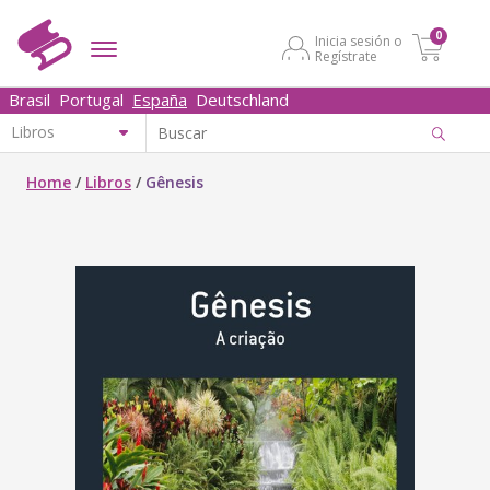
0
Inicia sesión o
Regístrate
Brasil
Portugal
España
Deutschland
Home
/
Libros
/
Gênesis