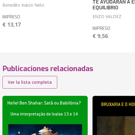
TE AYUDARÁN A 
Benedito Inácio Neto
EQUILIBRIO
ENZO VALDEZ
IMPRESO
€ 13,17
IMPRESO
€ 9,56
Publicaciones relacionadas
Ver la lista completa