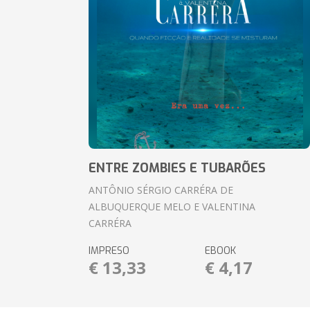
ENTRE ZOMBIES E TUBARÕES
ANTÔNIO SÉRGIO CARRÉRA DE
ALBUQUERQUE MELO E VALENTINA
CARRÉRA
IMPRESO
EBOOK
€ 13,33
€ 4,17