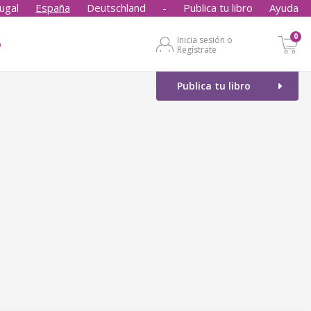
ugal
España
Deutschland
-
Publica tu libro
Ayuda
0
Inicia sesión o
o
Regístrate
Publica tu libro