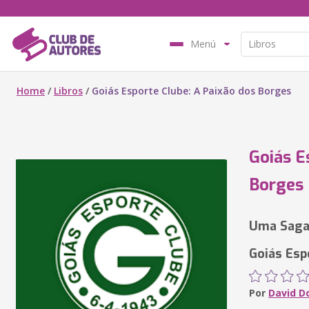
Menú
Home
/
Libros
/
Goiás Esporte Clube: A Paixão dos Borges
Goiás E
Borges
Uma Saga
Goiás Esp
Por
David D