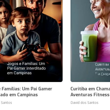
e Famílias: Um Pai Gamer
Curitiba em Chama
itado em Campinas
Aventuras Fitness 
 Santos
David dos Santos