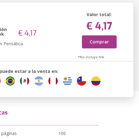
Valor total:
€ 4,17
ión
€ 4,17
ok
Comprar
n Pensática
*No incluye IVA.
 puede estar a la venta en:
cas
 páginas
100