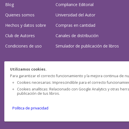
Blog
Compliance Editorial
Quienes somos
Universidad del Autor
Hechos y datos sobre
Compras en cantidad
Club de Autores
Canales de distribución
Condiciones de uso
Simulador de publicación
de libros
¿Necesitas ayuda?
Utilizamos cookies.
Para garantizar el correcto funcionamiento y la mejora continua de nu
Preguntas frecuentes
Cookies necesarias: Imprescindible para el correcto funcionamient
Cookies analíticas: Relacionado con Google Analytics y otras herr
Contacta con nosotros: (
contacto@clubdeautores.com
)
publicación de tus libros.
Política de privacidad
Pensática Lda., Número de Identificação Fiscal 517215560
Travessa de São Pedro, n° 8 - Lisboa - Portugal 1200-432