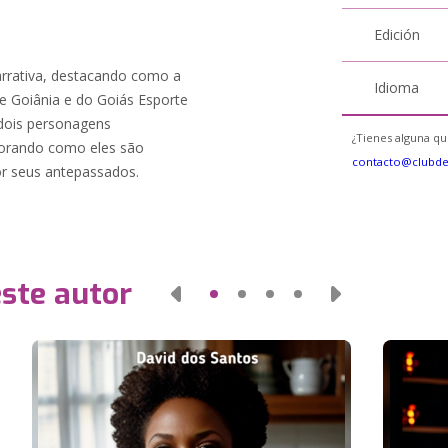
Edición
arrativa, destacando como a
Idioma
de Goiânia e do Goiás Esporte
 dois personagens
¿Tienes alguna qu
lorando como eles são
contacto@clubd
or seus antepassados.
este autor