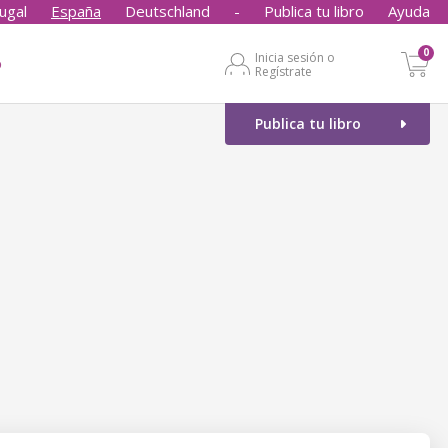
ugal
España
Deutschland
-
Publica tu libro
Ayuda
0
Inicia sesión o
o
Regístrate
Publica tu libro