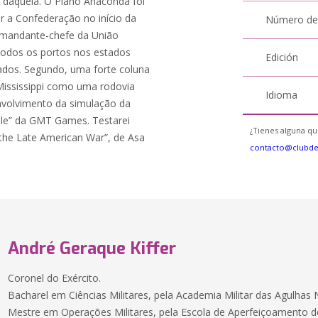
daquela. O Plano Anaconda foi
r a Confederação no início da
Número de
comandante-chefe da União
, todos os portos nos estados
Edición
ados. Segundo, uma forte coluna
Mississippi como uma rodovia
Idioma
nvolvimento da simulação da
eople” da GMT Games. Testarei
¿Tienes alguna qu
f the Late American War”, de Asa
contacto@clubd
André Geraque Kiffer
Coronel do Exército.
Bacharel em Ciências Militares, pela Academia Militar das Agulhas 
Mestre em Operações Militares, pela Escola de Aperfeiçoamento de O