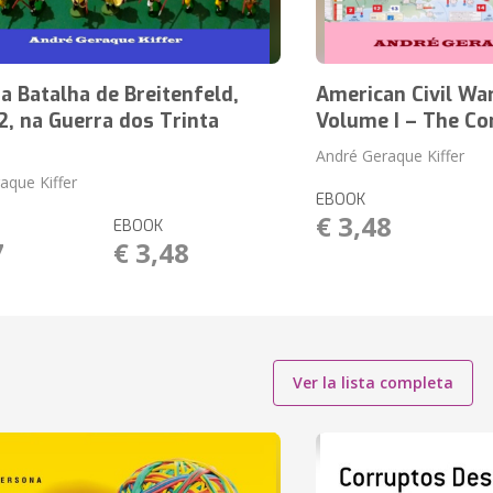
 Batalha de Breitenfeld,
American Civil War
, na Guerra dos Trinta
Volume I – The Co
André Geraque Kiffer
aque Kiffer
EBOOK
€ 3,48
EBOOK
7
€ 3,48
Ver la lista completa