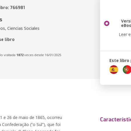
ibro: 766981
s
Vers
eBo
gos, Ciencias Sociales
Leer e
e libro
do visitada
1872
veces desde 16/01/2025
Este libro
861 e 26 de maio de 1865, ocorreu
Característi
 Confederação (“o Sul”), que foi