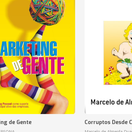
ing de Gente
Corruptos Desde C
ERSONA
Marcelo de Almeida Dua