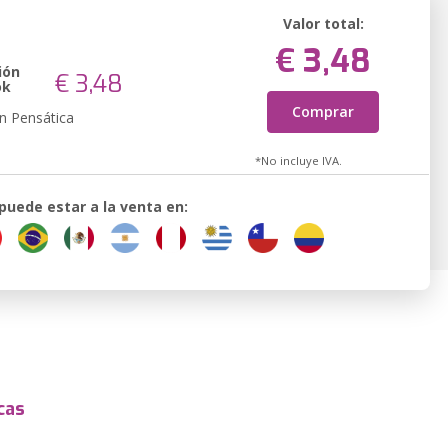
Valor total:
€ 3,48
ión
€ 3,48
ok
Comprar
n Pensática
*No incluye IVA.
 puede estar a la venta en:
cas