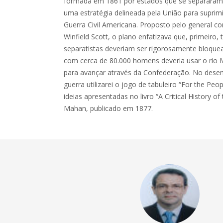
formada em 1861 por estados que se separaram 
uma estratégia delineada pela União para suprimi
Guerra Civil Americana. Proposto pelo general 
Winfield Scott, o plano enfatizava que, primeiro
separatistas deveriam ser rigorosamente bloque
com cerca de 80.000 homens deveria usar o rio 
para avançar através da Confederação. No dese
guerra utilizarei o jogo de tabuleiro “For the P
ideias apresentadas no livro “A Critical History o
Mahan, publicado em 1877.